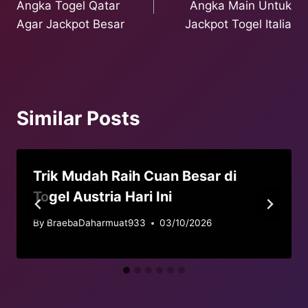
Angka Togel Qatar
Angka Main Untuk
Agar Jackpot Besar
Jackpot Togel Italia
Similar Posts
Trik Mudah Raih Cuan Besar di
Togel Austria Hari Ini
By
BraebaDaharmuat933
03/10/2026