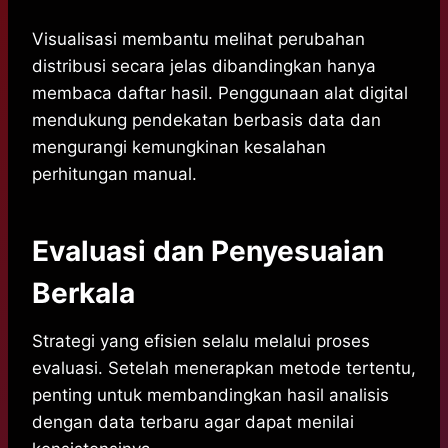
Visualisasi membantu melihat perubahan
distribusi secara jelas dibandingkan hanya
membaca daftar hasil. Penggunaan alat digital
mendukung pendekatan berbasis data dan
mengurangi kemungkinan kesalahan
perhitungan manual.
Evaluasi dan Penyesuaian
Berkala
Strategi yang efisien selalu melalui proses
evaluasi. Setelah menerapkan metode tertentu,
penting untuk membandingkan hasil analisis
dengan data terbaru agar dapat menilai