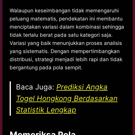
Walaupun keseimbangan tidak memengaruhi
peluang matematis, pendekatan ini membantu
menciptakan variasi dalam kombinasi sehingga
tidak terlalu berat pada satu kategori saja.
Variasi yang baik menunjukkan proses analisis
yang sistematis. Dengan mempertimbangkan
distribusi, strategi menjadi lebih rapi dan tidak
bergantung pada pola sempit.
Baca Juga:
Prediksi Angka
Togel Hongkong Berdasarkan
Statistik Lengkap
Memeriksa Pola