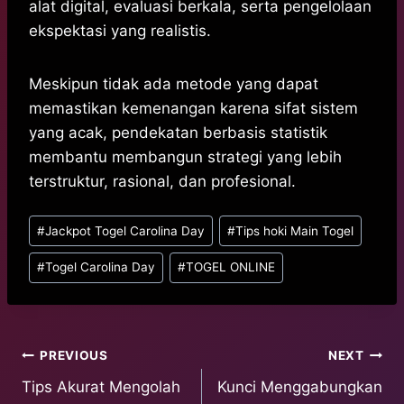
alat digital, evaluasi berkala, serta pengelolaan
ekspektasi yang realistis.
Meskipun tidak ada metode yang dapat
memastikan kemenangan karena sifat sistem
yang acak, pendekatan berbasis statistik
membantu membangun strategi yang lebih
terstruktur, rasional, dan profesional.
Post
#
Jackpot Togel Carolina Day
#
Tips hoki Main Togel
Tags:
#
Togel Carolina Day
#
TOGEL ONLINE
Post
PREVIOUS
NEXT
Tips Akurat Mengolah
Kunci Menggabungkan
navigation