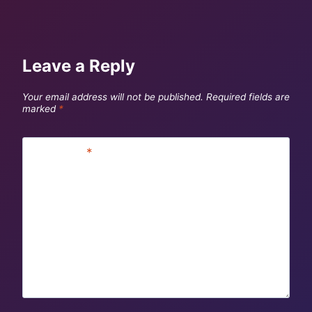
Leave a Reply
Your email address will not be published.
Required fields are
marked
*
Comment
*