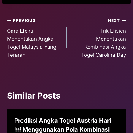
Post
PREVIOUS
NEXT
Cara Efektif
Trik Efisien
navigation
Menentukan Angka
Menentukan
Togel Malaysia Yang
Kombinasi Angka
Terarah
Togel Carolina Day
Similar Posts
Prediksi Angka Togel Austria Hari
Ini Menggunakan Pola Kombinasi