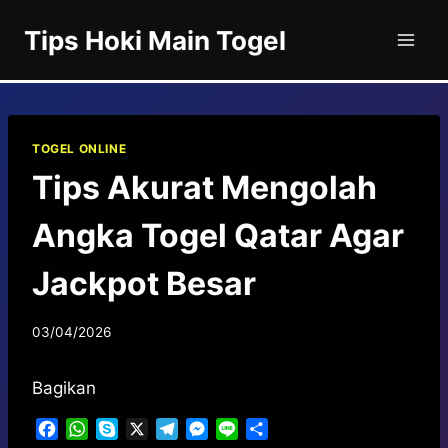
Skip
Tips Hoki Main Togel
to
content
TOGEL ONLINE
Tips Akurat Mengolah
Angka Togel Qatar Agar
Jackpot Besar
03/04/2026
Bagikan
F
W
S
X
T
M
L
S