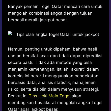
a
h
k
e
e
i
h
c
a
y
l
s
n
a
Banyak pemain Togel Qatar mencari cara untuk
e
t
p
e
s
e
r
mengolah kombinasi angka dengan tujuan
b
s
e
g
e
e
berhasil meraih jackpot besar.
o
A
r
n
o
p
a
g
k
p
m
e
r
Namun, penting untuk dipahami bahwa hasil
undian bersifat acak dan tidak dapat diprediksi
secara pasti. Tidak ada metode yang bisa
menjamin kemenangan. Istilah “akurat” dalam
konteks ini berarti menggunakan pendekatan
berbasis data, analisis statistik, manajemen
risiko, serta disiplin dalam menyusun strategi.
Berikut ini
Tips Hoki Main Togel
akan
membagikan tips akurat mengolah angka Togel
Qatar agar jackpot besar.