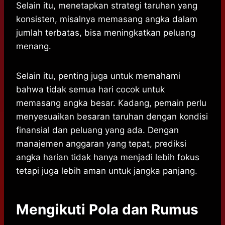
Selain itu, menetapkan strategi taruhan yang
konsisten, misalnya memasang angka dalam
jumlah terbatas, bisa meningkatkan peluang
menang.
Selain itu, penting juga untuk memahami
bahwa tidak semua hari cocok untuk
memasang angka besar. Kadang, pemain perlu
menyesuaikan besaran taruhan dengan kondisi
finansial dan peluang yang ada. Dengan
manajemen anggaran yang tepat, prediksi
angka harian tidak hanya menjadi lebih fokus
tetapi juga lebih aman untuk jangka panjang.
Mengikuti Pola dan Rumus