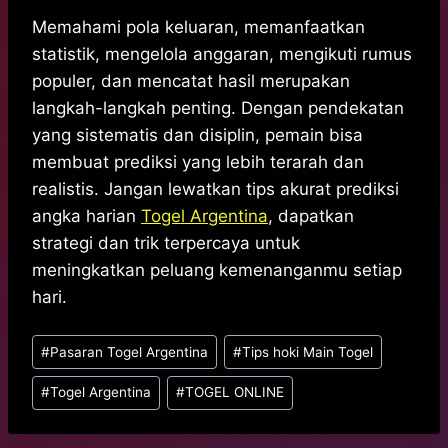
Memahami pola keluaran, memanfaatkan
statistik, mengelola anggaran, mengikuti rumus
populer, dan mencatat hasil merupakan
langkah-langkah penting. Dengan pendekatan
yang sistematis dan disiplin, pemain bisa
membuat prediksi yang lebih terarah dan
realistis. Jangan lewatkan tips akurat prediksi
angka harian
Togel Argentina
, dapatkan
strategi dan trik terpercaya untuk
meningkatkan peluang kemenanganmu setiap
hari.
Post
#
Pasaran Togel Argentina
#
Tips hoki Main Togel
Tags:
#
Togel Argentina
#
TOGEL ONLINE