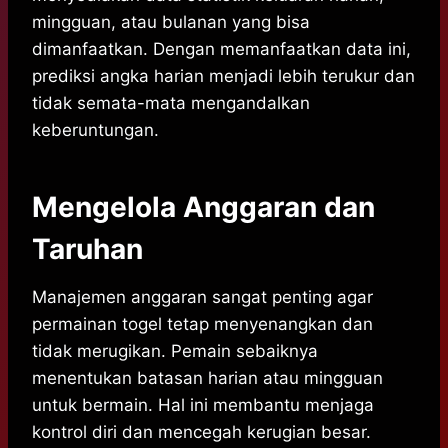
mingguan, atau bulanan yang bisa
dimanfaatkan. Dengan memanfaatkan data ini,
prediksi angka harian menjadi lebih terukur dan
tidak semata-mata mengandalkan
keberuntungan.
Mengelola Anggaran dan
Taruhan
Manajemen anggaran sangat penting agar
permainan togel tetap menyenangkan dan
tidak merugikan. Pemain sebaiknya
menentukan batasan harian atau mingguan
untuk bermain. Hal ini membantu menjaga
kontrol diri dan mencegah kerugian besar.