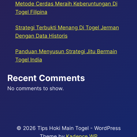
Metode Cerdas Meraih Keberuntungan Di
Togel Filipina
Strategi Terbukti Menang Di Togel Jerman
Dengan Data Historis
Panduan Menyusun Strategi Jitu Bermain
Togel India
Recent Comments
No comments to show.
© 2026 Tips Hoki Main Togel - WordPress
Theme by
Kadence WP