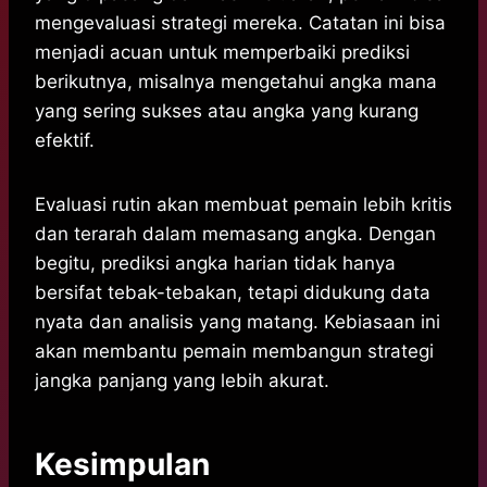
mengevaluasi strategi mereka. Catatan ini bisa
menjadi acuan untuk memperbaiki prediksi
berikutnya, misalnya mengetahui angka mana
yang sering sukses atau angka yang kurang
efektif.
Evaluasi rutin akan membuat pemain lebih kritis
dan terarah dalam memasang angka. Dengan
begitu, prediksi angka harian tidak hanya
bersifat tebak-tebakan, tetapi didukung data
nyata dan analisis yang matang. Kebiasaan ini
akan membantu pemain membangun strategi
jangka panjang yang lebih akurat.
Kesimpulan