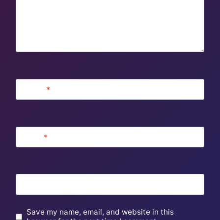
Name
*
Email
*
Website
Save my name, email, and website in this