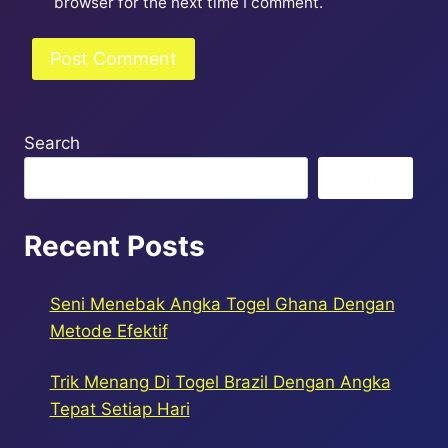
browser for the next time I comment.
Search
Search
Recent Posts
Seni Menebak Angka Togel Ghana Dengan
Metode Efektif
Trik Menang Di Togel Brazil Dengan Angka
Tepat Setiap Hari