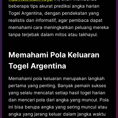
beberapa tips akurat prediksi angka harian
Togel Argentina, dengan pendekatan yang
realistis dan informatif, agar pembaca dapat
memahami cara meningkatkan peluang mereka
tanpa terjebak dalam mitos atau takhayul.
Memahami Pola Keluaran
Togel Argentina
Memahami pola keluaran merupakan langkah
pertama yang penting. Banyak pemain sukses
yang selalu mencatat setiap hasil togel harian
dan mencari pola dari angka yang muncul. Pola
ini bisa berupa angka yang sering muncul atau
angka yang jarang keluar dalam jangka waktu