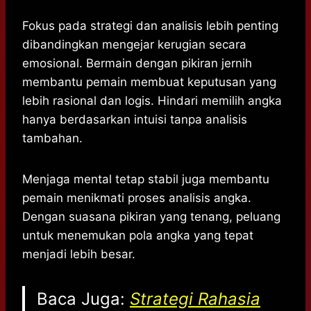
Fokus pada strategi dan analisis lebih penting
dibandingkan mengejar kerugian secara
emosional. Bermain dengan pikiran jernih
membantu pemain membuat keputusan yang
lebih rasional dan logis. Hindari memilih angka
hanya berdasarkan intuisi tanpa analisis
tambahan.
Menjaga mental tetap stabil juga membantu
pemain menikmati proses analisis angka.
Dengan suasana pikiran yang tenang, peluang
untuk menemukan pola angka yang tepat
menjadi lebih besar.
Baca Juga:
Strategi Rahasia