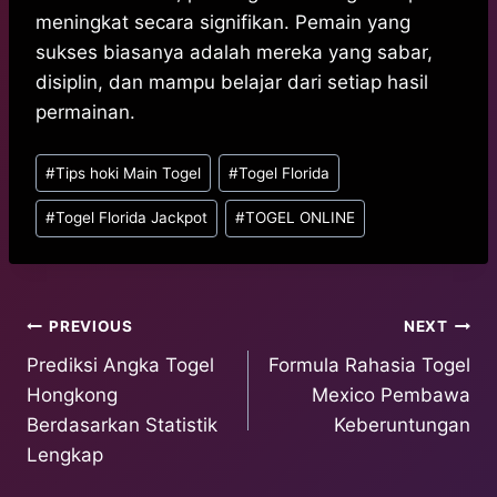
meningkat secara signifikan. Pemain yang
sukses biasanya adalah mereka yang sabar,
disiplin, dan mampu belajar dari setiap hasil
permainan.
Post
#
Tips hoki Main Togel
#
Togel Florida
Tags:
#
Togel Florida Jackpot
#
TOGEL ONLINE
Post
PREVIOUS
NEXT
Prediksi Angka Togel
Formula Rahasia Togel
navigation
Hongkong
Mexico Pembawa
Berdasarkan Statistik
Keberuntungan
Lengkap