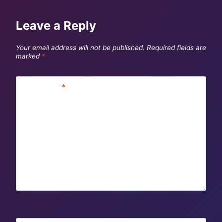
Leave a Reply
Your email address will not be published.
Required fields are
marked
*
Comment
*