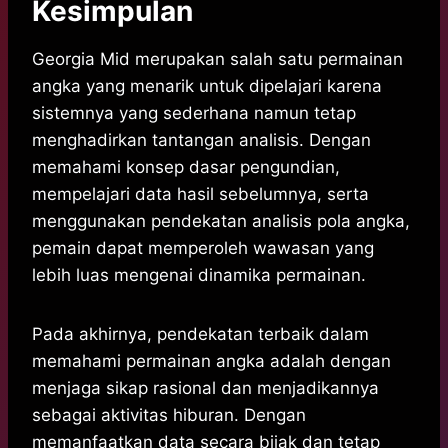
Kesimpulan
Georgia Mid merupakan salah satu permainan
angka yang menarik untuk dipelajari karena
sistemnya yang sederhana namun tetap
menghadirkan tantangan analisis. Dengan
memahami konsep dasar pengundian,
mempelajari data hasil sebelumnya, serta
menggunakan pendekatan analisis pola angka,
pemain dapat memperoleh wawasan yang
lebih luas mengenai dinamika permainan.
Pada akhirnya, pendekatan terbaik dalam
memahami permainan angka adalah dengan
menjaga sikap rasional dan menjadikannya
sebagai aktivitas hiburan. Dengan
memanfaatkan data secara bijak dan tetap