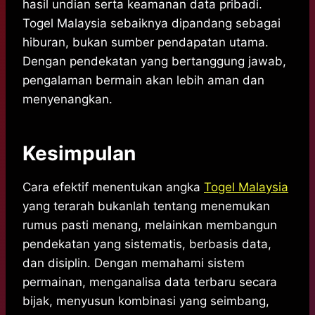
hasil undian serta keamanan data pribadi.
Togel Malaysia sebaiknya dipandang sebagai
hiburan, bukan sumber pendapatan utama.
Dengan pendekatan yang bertanggung jawab,
pengalaman bermain akan lebih aman dan
menyenangkan.
Kesimpulan
Cara efektif menentukan angka
Togel Malaysia
yang terarah bukanlah tentang menemukan
rumus pasti menang, melainkan membangun
pendekatan yang sistematis, berbasis data,
dan disiplin. Dengan memahami sistem
permainan, menganalisa data terbaru secara
bijak, menyusun kombinasi yang seimbang,