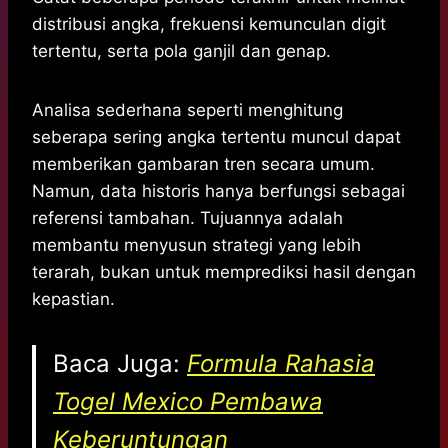
distribusi angka, frekuensi kemunculan digit
tertentu, serta pola ganjil dan genap.
Analisa sederhana seperti menghitung
seberapa sering angka tertentu muncul dapat
memberikan gambaran tren secara umum.
Namun, data historis hanya berfungsi sebagai
referensi tambahan. Tujuannya adalah
membantu menyusun strategi yang lebih
terarah, bukan untuk memprediksi hasil dengan
kepastian.
Baca Juga:
Formula Rahasia
Togel Mexico Pembawa
Keberuntungan