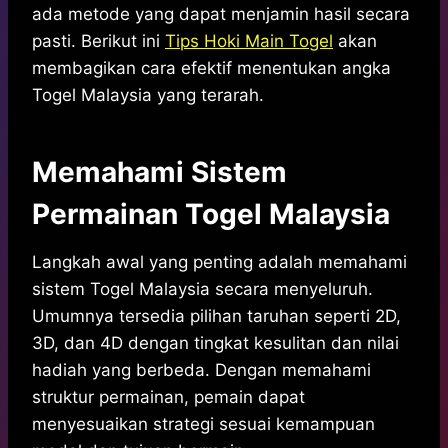
ada metode yang dapat menjamin hasil secara
pasti. Berikut ini
Tips Hoki Main Togel
akan
membagikan cara efektif menentukan angka
Togel Malaysia yang terarah.
Memahami Sistem
Permainan Togel Malaysia
Langkah awal yang penting adalah memahami
sistem Togel Malaysia secara menyeluruh.
Umumnya tersedia pilihan taruhan seperti 2D,
3D, dan 4D dengan tingkat kesulitan dan nilai
hadiah yang berbeda. Dengan memahami
struktur permainan, pemain dapat
menyesuaikan strategi sesuai kemampuan