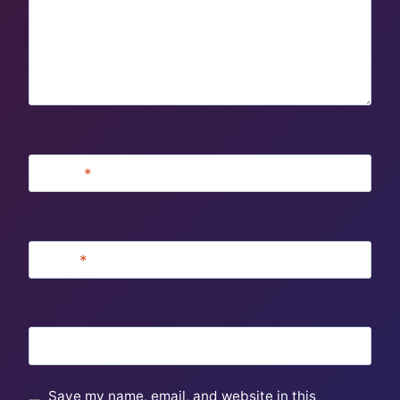
Name
*
Email
*
Website
Save my name, email, and website in this