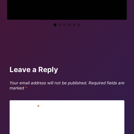
Leave a Reply
Your email address will not be published.
Required fields are
marked
*
Comment
*