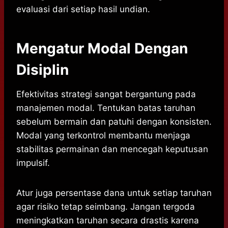
evaluasi dari setiap hasil undian.
Mengatur Modal Dengan
Disiplin
Efektivitas strategi sangat bergantung pada
manajemen modal. Tentukan batas taruhan
sebelum bermain dan patuhi dengan konsisten.
Modal yang terkontrol membantu menjaga
stabilitas permainan dan mencegah keputusan
impulsif.
Atur juga persentase dana untuk setiap taruhan
agar risiko tetap seimbang. Jangan tergoda
meningkatkan taruhan secara drastis karena