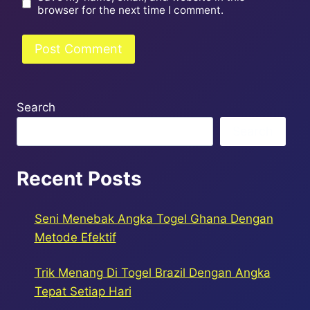
browser for the next time I comment.
Search
Search
Recent Posts
Seni Menebak Angka Togel Ghana Dengan
Metode Efektif
Trik Menang Di Togel Brazil Dengan Angka
Tepat Setiap Hari