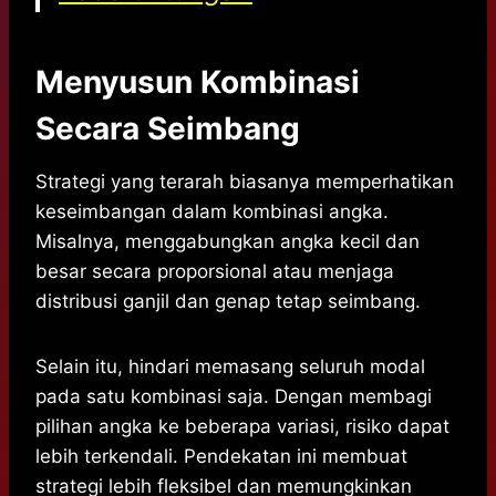
Menyusun Kombinasi
Secara Seimbang
Strategi yang terarah biasanya memperhatikan
keseimbangan dalam kombinasi angka.
Misalnya, menggabungkan angka kecil dan
besar secara proporsional atau menjaga
distribusi ganjil dan genap tetap seimbang.
Selain itu, hindari memasang seluruh modal
pada satu kombinasi saja. Dengan membagi
pilihan angka ke beberapa variasi, risiko dapat
lebih terkendali. Pendekatan ini membuat
strategi lebih fleksibel dan memungkinkan