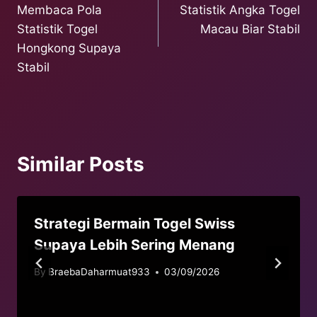
navigation
Membaca Pola
Statistik Angka Togel
Statistik Togel
Macau Biar Stabil
Hongkong Supaya
Stabil
Similar Posts
Strategi Bermain Togel Swiss
Supaya Lebih Sering Menang
By
BraebaDaharmuat933
03/09/2026