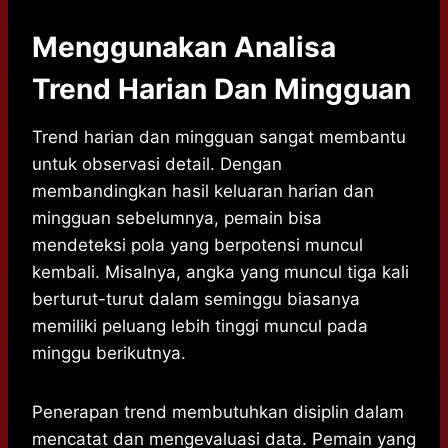
Menggunakan Analisa
Trend Harian Dan Mingguan
Trend harian dan mingguan sangat membantu
untuk observasi detail. Dengan
membandingkan hasil keluaran harian dan
mingguan sebelumnya, pemain bisa
mendeteksi pola yang berpotensi muncul
kembali. Misalnya, angka yang muncul tiga kali
berturut-turut dalam seminggu biasanya
memiliki peluang lebih tinggi muncul pada
minggu berikutnya.
Penerapan trend membutuhkan disiplin dalam
mencatat dan mengevaluasi data. Pemain yang