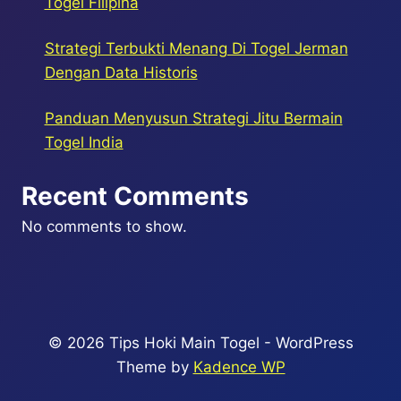
Togel Filipina
Strategi Terbukti Menang Di Togel Jerman
Dengan Data Historis
Panduan Menyusun Strategi Jitu Bermain
Togel India
Recent Comments
No comments to show.
© 2026 Tips Hoki Main Togel - WordPress
Theme by
Kadence WP