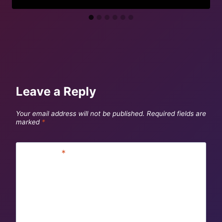
Leave a Reply
Your email address will not be published.
Required fields are
marked
*
Comment
*