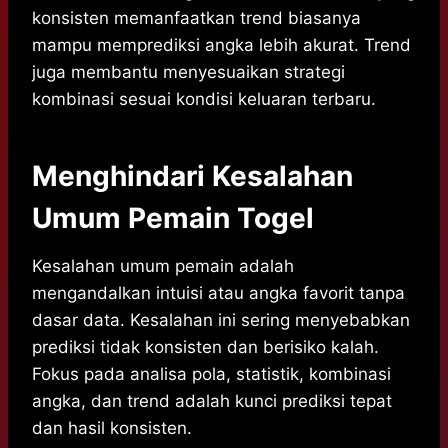
konsisten memanfaatkan trend biasanya
mampu memprediksi angka lebih akurat. Trend
juga membantu menyesuaikan strategi
kombinasi sesuai kondisi keluaran terbaru.
Menghindari Kesalahan
Umum Pemain Togel
Kesalahan umum pemain adalah
mengandalkan intuisi atau angka favorit tanpa
dasar data. Kesalahan ini sering menyebabkan
prediksi tidak konsisten dan berisiko kalah.
Fokus pada analisa pola, statistik, kombinasi
angka, dan trend adalah kunci prediksi tepat
dan hasil konsisten.