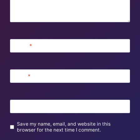
Name
*
Email
*
Website
Save my name, email, and website in this
browser for the next time I comment.