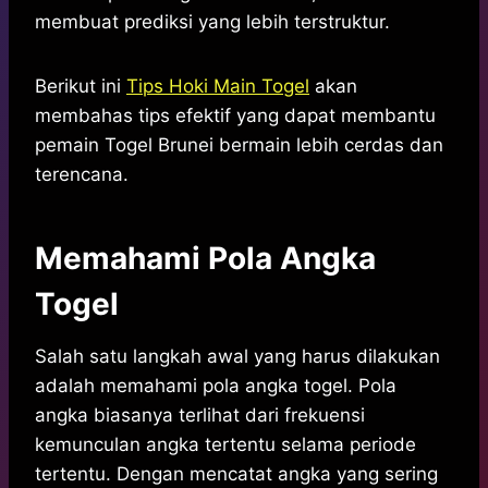
membuat prediksi yang lebih terstruktur.
Berikut ini
Tips Hoki Main Togel
akan
membahas tips efektif yang dapat membantu
pemain Togel Brunei bermain lebih cerdas dan
terencana.
Memahami Pola Angka
Togel
Salah satu langkah awal yang harus dilakukan
adalah memahami pola angka togel. Pola
angka biasanya terlihat dari frekuensi
kemunculan angka tertentu selama periode
tertentu. Dengan mencatat angka yang sering