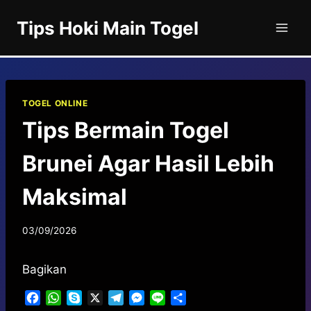
Skip
Tips Hoki Main Togel
to
content
TOGEL ONLINE
Tips Bermain Togel
Brunei Agar Hasil Lebih
Maksimal
03/09/2026
Bagikan
F
W
S
X
T
M
L
S