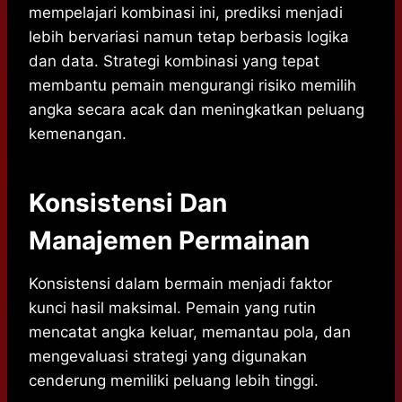
mempelajari kombinasi ini, prediksi menjadi
lebih bervariasi namun tetap berbasis logika
dan data. Strategi kombinasi yang tepat
membantu pemain mengurangi risiko memilih
angka secara acak dan meningkatkan peluang
kemenangan.
Konsistensi Dan
Manajemen Permainan
Konsistensi dalam bermain menjadi faktor
kunci hasil maksimal. Pemain yang rutin
mencatat angka keluar, memantau pola, dan
mengevaluasi strategi yang digunakan
cenderung memiliki peluang lebih tinggi.