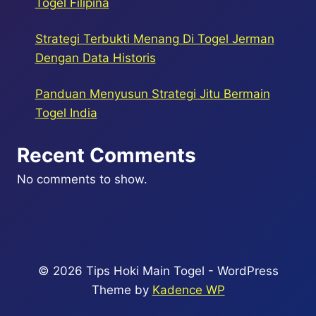
Togel Filipina
Strategi Terbukti Menang Di Togel Jerman
Dengan Data Historis
Panduan Menyusun Strategi Jitu Bermain
Togel India
Recent Comments
No comments to show.
© 2026 Tips Hoki Main Togel - WordPress
Theme by
Kadence WP