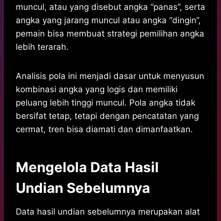
muncul, atau yang disebut angka “panas”, serta
angka yang jarang muncul atau angka “dingin”,
pemain bisa membuat strategi pemilihan angka
lebih terarah.
Analisis pola ini menjadi dasar untuk menyusun
kombinasi angka yang logis dan memiliki
peluang lebih tinggi muncul. Pola angka tidak
bersifat tetap, tetapi dengan pencatatan yang
cermat, tren bisa diamati dan dimanfaatkan.
Mengelola Data Hasil
Undian Sebelumnya
Data hasil undian sebelumnya merupakan alat