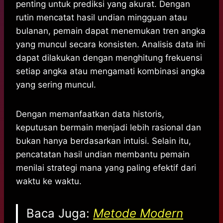
penting untuk prediksi yang akurat. Dengan
rutin mencatat hasil undian mingguan atau
bulanan, pemain dapat menemukan tren angka
yang muncul secara konsisten. Analisis data ini
dapat dilakukan dengan menghitung frekuensi
setiap angka atau mengamati kombinasi angka
yang sering muncul.
Dengan memanfaatkan data historis,
keputusan bermain menjadi lebih rasional dan
bukan hanya berdasarkan intuisi. Selain itu,
pencatatan hasil undian membantu pemain
menilai strategi mana yang paling efektif dari
waktu ke waktu.
Baca Juga:
Metode Modern