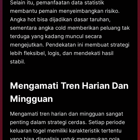
Selain itu, pemanfaatan data statistik
membantu pemain menyeimbangkan risiko.
Angka hot bisa dijadikan dasar taruhan,
sementara angka cold memberikan peluang tak
terduga yang kadang muncul secara
mengejutkan. Pendekatan ini membuat strategi
lebih fleksibel, logis, dan mendekati hasil
stabil.
Mengamati Tren Harian Dan
Mingguan
Mengamati tren harian dan mingguan sangat
penting dalam strategi cerdas. Setiap periode
keluaran togel memiliki karakteristik tertentu
yang bisa dianalisis untuk menemukan pola.