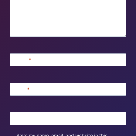
Name
*
Email
*
Website
Save my name, email, and website in this