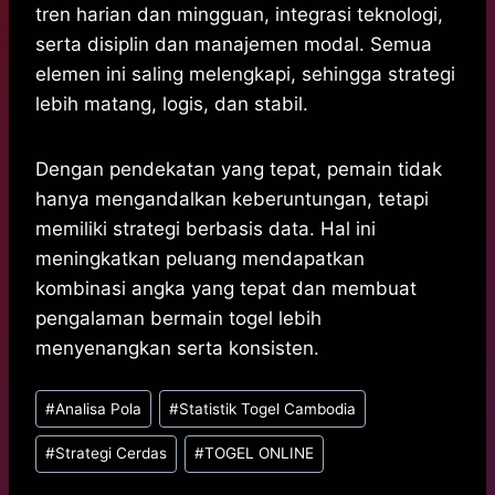
tren harian dan mingguan, integrasi teknologi,
serta disiplin dan manajemen modal. Semua
elemen ini saling melengkapi, sehingga strategi
lebih matang, logis, dan stabil.
Dengan pendekatan yang tepat, pemain tidak
hanya mengandalkan keberuntungan, tetapi
memiliki strategi berbasis data. Hal ini
meningkatkan peluang mendapatkan
kombinasi angka yang tepat dan membuat
pengalaman bermain togel lebih
menyenangkan serta konsisten.
Post
#
Analisa Pola
#
Statistik Togel Cambodia
Tags:
#
Strategi Cerdas
#
TOGEL ONLINE