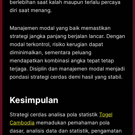
berlebihan saat kalah maupun terlalu percaya
diri saat menang.
Manajemen modal yang baik memastikan
strategi jangka panjang berjalan lancar. Dengan
modal terkontrol, risiko kerugian dapat
diminimalkan, sementara peluang
mendapatkan kombinasi angka tepat tetap
terjaga. Disiplin dan manajemen modal menjadi
pondasi strategi cerdas demi hasil yang stabil.
Kesimpulan
Strategi cerdas analisa pola statistik
Togel
Cambodia
memadukan pemahaman pola
dasar, analisis data dan statistik, pengamatan