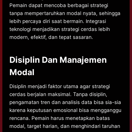
Pemain dapat mencoba berbagai strategi
tanpa mempertaruhkan modal nyata, sehingga
lebih percaya diri saat bermain. Integrasi
teknologi menjadikan strategi cerdas lebih
modern, efektif, dan tepat sasaran.
Disiplin Dan Manajemen
Modal
Disiplin menjadi faktor utama agar strategi
cerdas berjalan maksimal. Tanpa disiplin,
pengamatan tren dan analisis data bisa sia-sia
karena keputusan emosional bisa mengganggu
rencana. Pemain harus menetapkan batas
modal, target harian, dan menghindari taruhan