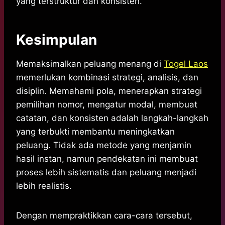
yang terstruktur dan konsisten.
Kesimpulan
Memaksimalkan peluang menang di
Togel Laos
memerlukan kombinasi strategi, analisis, dan
disiplin. Memahami pola, menerapkan strategi
pemilihan nomor, mengatur modal, membuat
catatan, dan konsisten adalah langkah-langkah
yang terbukti membantu meningkatkan
peluang. Tidak ada metode yang menjamin
hasil instan, namun pendekatan ini membuat
proses lebih sistematis dan peluang menjadi
lebih realistis.
Dengan mempraktikkan cara-cara tersebut,