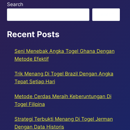
Search
Search
Recent Posts
Seni Menebak Angka Togel Ghana Dengan
Metode Efektif
Trik Menang Di Togel Brazil Dengan Angka
Tepat Setiap Hari
Metode Cerdas Meraih Keberuntungan Di
Togel Filipina
Strategi Terbukti Menang Di Togel Jerman
Dengan Data Historis