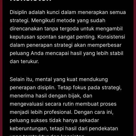
Disiplin adalah kunci dalam menerapkan semua
strategi. Mengikuti metode yang sudah
direncanakan tanpa tergoda untuk mengambil
keputusan spontan sangat penting. Konsistensi
dalam penerapan strategi akan memperbesar
peluang Anda mencapai hasil yang lebih stabil
dan terukur.
Selain itu, mental yang kuat mendukung
penerapan disiplin. Tetap fokus pada strategi,
menerima hasil dengan bijak, dan
mengevaluasi secara rutin membuat proses
menjadi lebih profesional. Dengan cara ini,
peluang sukses tidak hanya sekadar
keberuntungan, tetapi hasil dari pendekatan