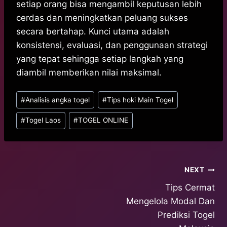
setiap orang bisa mengambil keputusan lebih
cerdas dan meningkatkan peluang sukses
secara bertahap. Kunci utama adalah
konsistensi, evaluasi, dan penggunaan strategi
yang tepat sehingga setiap langkah yang
diambil memberikan nilai maksimal.
Post
#
Analisis angka togel
#
Tips hoki Main Togel
Tags:
#
Togel Laos
#
TOGEL ONLINE
Post
NEXT
Tips Cermat
navigation
Mengelola Modal Dan
Prediksi Togel