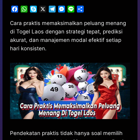
F
W
S
X
T
M
L
S
a
h
k
e
e
i
h
c
a
y
l
s
n
a
Cara praktis memaksimalkan peluang menang
e
t
p
e
s
e
r
di Togel Laos dengan strategi tepat, prediksi
b
s
e
g
e
e
akurat, dan manajemen modal efektif setiap
o
A
r
n
hari konsisten.
o
p
a
g
k
p
m
e
r
Pendekatan praktis tidak hanya soal memilih