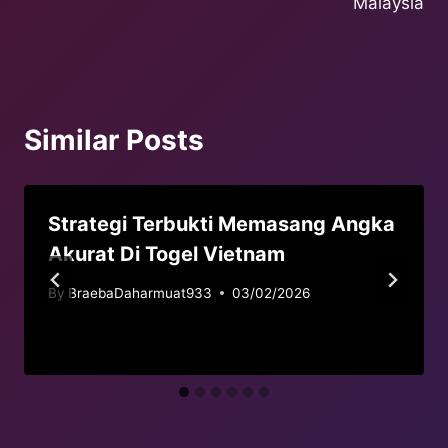
Malaysia
Similar Posts
Strategi Terbukti Memasang Angka
Akurat Di Togel Vietnam
By
BraebaDaharmuat933
03/02/2026