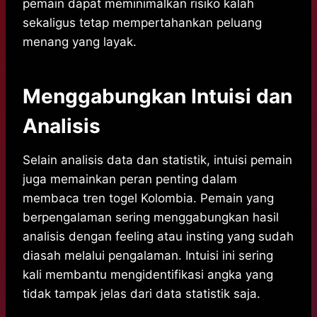
pemain dapat meminimalkan risiko kalah
sekaligus tetap mempertahankan peluang
menang yang layak.
Menggabungkan Intuisi dan
Analisis
Selain analisis data dan statistik, intuisi pemain
juga memainkan peran penting dalam
membaca tren togel Kolombia. Pemain yang
berpengalaman sering menggabungkan hasil
analisis dengan feeling atau insting yang sudah
diasah melalui pengalaman. Intuisi ini sering
kali membantu mengidentifikasi angka yang
tidak tampak jelas dari data statistik saja.