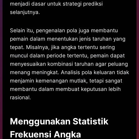
menjadi dasar untuk strategi prediksi
selanjutnya.
Selain itu, pengenalan pola juga membantu
pemain dalam menentukan jenis taruhan yang
tepat. Misalnya, jika angka tertentu sering
muncul dalam periode tertentu, pemain dapat
menyesuaikan kombinasi taruhan agar peluang
menang meningkat. Analisis pola keluaran tidak
menjamin kemenangan mutlak, tetapi sangat
membantu dalam membuat keputusan lebih
rasional.
Menggunakan Statistik
Frekuensi Angka