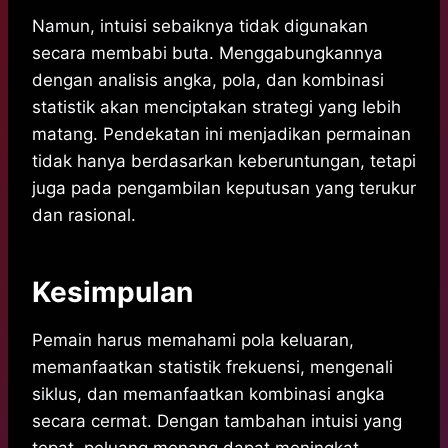
Namun, intuisi sebaiknya tidak digunakan
secara membabi buta. Menggabungkannya
dengan analisis angka, pola, dan kombinasi
statistik akan menciptakan strategi yang lebih
matang. Pendekatan ini menjadikan permainan
tidak hanya berdasarkan keberuntungan, tetapi
juga pada pengambilan keputusan yang terukur
dan rasional.
Kesimpulan
Pemain harus memahami pola keluaran,
memanfaatkan statistik frekuensi, mengenali
siklus, dan memanfaatkan kombinasi angka
secara cermat. Dengan tambahan intuisi yang