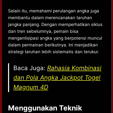
Selain itu, memahami perulangan angka juga
membantu dalam merencanakan taruhan
jangka panjang. Dengan memperhatikan siklus
dan tren sebelumnya, pemain bisa
mengantisipasi angka yang berpotensi muncul
dalam permainan berikutnya. Ini menjadikan
strategi taruhan lebih sistematis dan terukur.
Baca Juga:
Rahasia Kombinasi
dan Pola Angka Jackpot Togel
Magnum 4D
Menggunakan Teknik