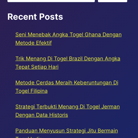
Recent Posts
Seni Menebak Angka Togel Ghana Dengan
Metode Efektif
Trik Menang Di Togel Brazil Dengan Angka
Tepat Setiap Hari
Metode Cerdas Meraih Keberuntungan Di
Togel Filipina
Strategi Terbukti Menang Di Togel Jerman
Dengan Data Historis
Panduan Menyusun Strategi Jitu Bermain