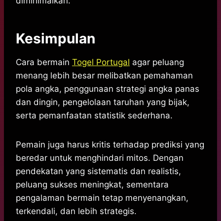
diminimalkan.
Kesimpulan
Cara bermain
Togel Portugal
agar peluang
menang lebih besar melibatkan pemahaman
pola angka, penggunaan strategi angka panas
dan dingin, pengelolaan taruhan yang bijak,
serta pemanfaatan statistik sederhana.
Pemain juga harus kritis terhadap prediksi yang
beredar untuk menghindari mitos. Dengan
pendekatan yang sistematis dan realistis,
peluang sukses meningkat, sementara
pengalaman bermain tetap menyenangkan,
terkendali, dan lebih strategis.