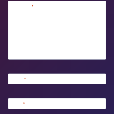
Comment
*
Name
*
Email
*