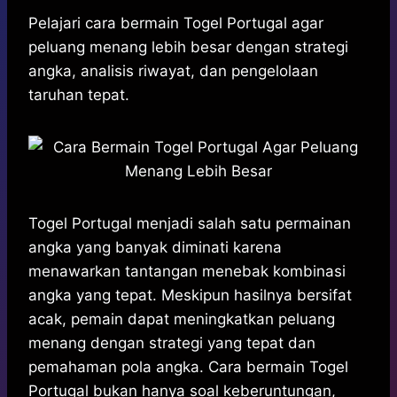
a
h
k
e
e
i
h
c
a
y
l
s
n
a
Pelajari cara bermain Togel Portugal agar
e
t
p
e
s
e
r
peluang menang lebih besar dengan strategi
b
s
e
g
e
e
angka, analisis riwayat, dan pengelolaan
o
A
r
n
taruhan tepat.
o
p
a
g
k
p
m
e
r
Togel Portugal menjadi salah satu permainan
angka yang banyak diminati karena
menawarkan tantangan menebak kombinasi
angka yang tepat. Meskipun hasilnya bersifat
acak, pemain dapat meningkatkan peluang
menang dengan strategi yang tepat dan
pemahaman pola angka. Cara bermain Togel
Portugal bukan hanya soal keberuntungan,