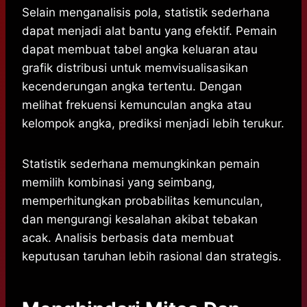
Selain menganalisis pola, statistik sederhana
dapat menjadi alat bantu yang efektif. Pemain
dapat membuat tabel angka keluaran atau
grafik distribusi untuk memvisualisasikan
kecenderungan angka tertentu. Dengan
melihat frekuensi kemunculan angka atau
kelompok angka, prediksi menjadi lebih terukur.
Statistik sederhana memungkinkan pemain
memilih kombinasi yang seimbang,
memperhitungkan probabilitas kemunculan,
dan mengurangi kesalahan akibat tebakan
acak. Analisis berbasis data membuat
keputusan taruhan lebih rasional dan strategis.