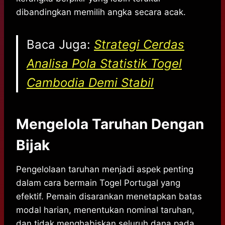
dibandingkan memilih angka secara acak.
Baca Juga:
Strategi Cerdas
Analisa Pola Statistik Togel
Cambodia Demi Stabil
Mengelola Taruhan Dengan
Bijak
Pengelolaan taruhan menjadi aspek penting
dalam cara bermain Togel Portugal yang
efektif. Pemain disarankan menetapkan batas
modal harian, menentukan nominal taruhan,
dan tidak menghabiskan seluruh dana pada