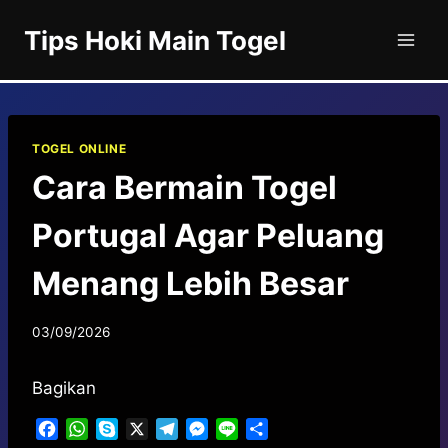
Skip
Tips Hoki Main Togel
to
content
TOGEL ONLINE
Cara Bermain Togel
Portugal Agar Peluang
Menang Lebih Besar
03/09/2026
Bagikan
F
W
S
X
T
M
L
S