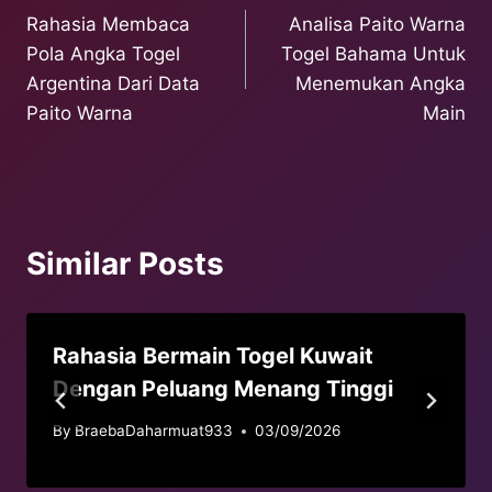
Rahasia Membaca
Analisa Paito Warna
navigation
Pola Angka Togel
Togel Bahama Untuk
Argentina Dari Data
Menemukan Angka
Paito Warna
Main
Similar Posts
Rahasia Bermain Togel Kuwait
Dengan Peluang Menang Tinggi
By
BraebaDaharmuat933
03/09/2026