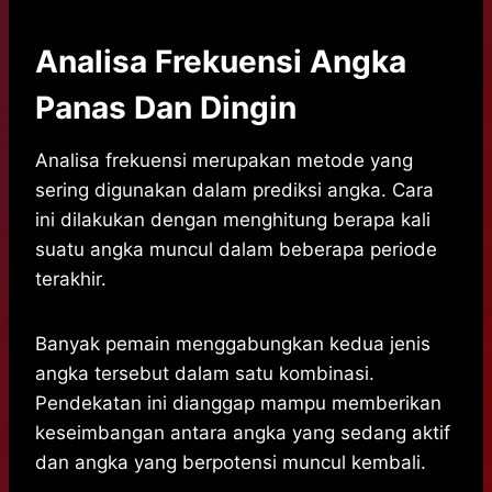
Analisa Frekuensi Angka
Panas Dan Dingin
Analisa frekuensi merupakan metode yang
sering digunakan dalam prediksi angka. Cara
ini dilakukan dengan menghitung berapa kali
suatu angka muncul dalam beberapa periode
terakhir.
Banyak pemain menggabungkan kedua jenis
angka tersebut dalam satu kombinasi.
Pendekatan ini dianggap mampu memberikan
keseimbangan antara angka yang sedang aktif
dan angka yang berpotensi muncul kembali.