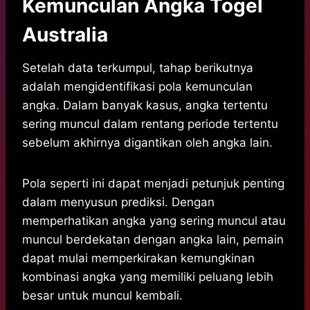
Kemunculan Angka Togel
Australia
Setelah data terkumpul, tahap berikutnya
adalah mengidentifikasi pola kemunculan
angka. Dalam banyak kasus, angka tertentu
sering muncul dalam rentang periode tertentu
sebelum akhirnya digantikan oleh angka lain.
Pola seperti ini dapat menjadi petunjuk penting
dalam menyusun prediksi. Dengan
memperhatikan angka yang sering muncul atau
muncul berdekatan dengan angka lain, pemain
dapat mulai memperkirakan kemungkinan
kombinasi angka yang memiliki peluang lebih
besar untuk muncul kembali.