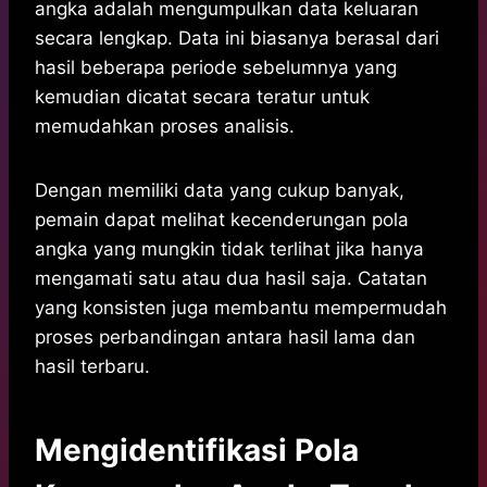
angka adalah mengumpulkan data keluaran
secara lengkap. Data ini biasanya berasal dari
hasil beberapa periode sebelumnya yang
kemudian dicatat secara teratur untuk
memudahkan proses analisis.
Dengan memiliki data yang cukup banyak,
pemain dapat melihat kecenderungan pola
angka yang mungkin tidak terlihat jika hanya
mengamati satu atau dua hasil saja. Catatan
yang konsisten juga membantu mempermudah
proses perbandingan antara hasil lama dan
hasil terbaru.
Mengidentifikasi Pola