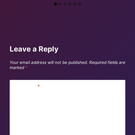
Leave a Reply
Your email address will not be published.
Required fields are
marked
*
Comment
*