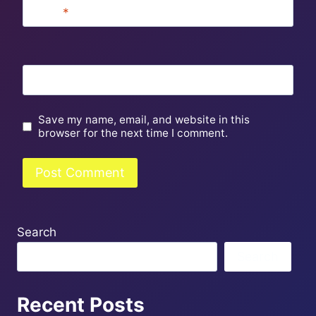
Email
*
Website
Save my name, email, and website in this
browser for the next time I comment.
Search
Search
Recent Posts