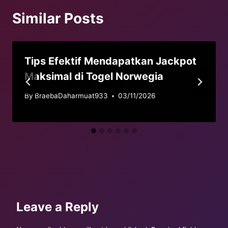
Similar Posts
Tips Efektif Mendapatkan Jackpot
Maksimal di Togel Norwegia
By
BraebaDaharmuat933
03/11/2026
Leave a Reply