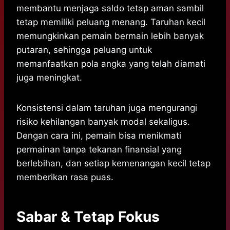
membantu menjaga saldo tetap aman sambil
tetap memiliki peluang menang. Taruhan kecil
memungkinkan pemain bermain lebih banyak
putaran, sehingga peluang untuk
memanfaatkan pola angka yang telah diamati
juga meningkat.
Konsistensi dalam taruhan juga mengurangi
risiko kehilangan banyak modal sekaligus.
Dengan cara ini, pemain bisa menikmati
permainan tanpa tekanan finansial yang
berlebihan, dan setiap kemenangan kecil tetap
memberikan rasa puas.
Sabar & Tetap Fokus