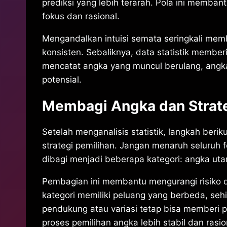
prediksi yang lebih terarah. Pola ini memba
fokus dan rasional.
Mengandalkan intuisi semata seringkali mem
konsisten. Sebaliknya, data statistik membe
mencatat angka yang muncul berulang, angka
potensial.
Membagi Angka dan Strate
Setelah menganalisis statistik, langkah be
strategi pemilihan. Jangan menaruh seluruh 
dibagi menjadi beberapa kategori: angka ut
Pembagian ini membantu mengurangi risiko 
kategori memiliki peluang yang berbeda, seh
pendukung atau variasi tetap bisa memberi pe
proses pemilihan angka lebih stabil dan rasio