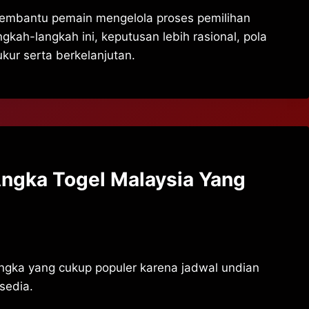
embantu pemain mengelola proses pemilihan
kah-langkah ini, keputusan lebih rasional, pola
ukur serta berkelanjutan.
Angka Togel Malaysia Yang
angka yang cukup populer karena jadwal undian
rsedia.