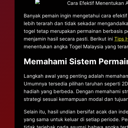
Banyak pemain ingin mengetahui cara efekti
lebih terarah dan tidak sekadar mengandalk
togel tetap merupakan permainan berbasis p
menjamin hasil secara pasti. Berikut ini
Tips 
menentukan angka Togel Malaysia yang terar
Memahami Sistem Permain
Langkah awal yang penting adalah memahami
Umumnya tersedia pilihan taruhan seperti 2D,
hadiah yang berbeda. Dengan memahami str
strategi sesuai kemampuan modal dan tujua
Selain itu, hasil undian bersifat acak dan in
yang sama untuk keluar di setiap periode. P
tidak terjebak pada asumsi bahwa angka ter