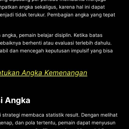
atkan angka sekaligus, karena hal ini dapat
enjadi tidak terukur. Pembagian angka yang tepat
gka, pemain belajar disiplin. Ketika batas
baiknya berhenti atau evaluasi terlebih dahulu.
abil dan mencegah keputusan impulsif yang bisa
ntukan Angka Kemenangan
si Angka
i strategi membaca statistik result. Dengan melihat
-genap, dan pola tertentu, pemain dapat menyusun