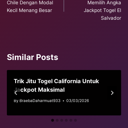
Chile Dengan Modal
Memilih Angka
Kecil Menang Besar
Jackpot Togel El
Salvador
Similar Posts
Trik Jitu Togel California Untuk
Jackpot Maksimal
By
BraebaDaharmuat933
03/03/2026