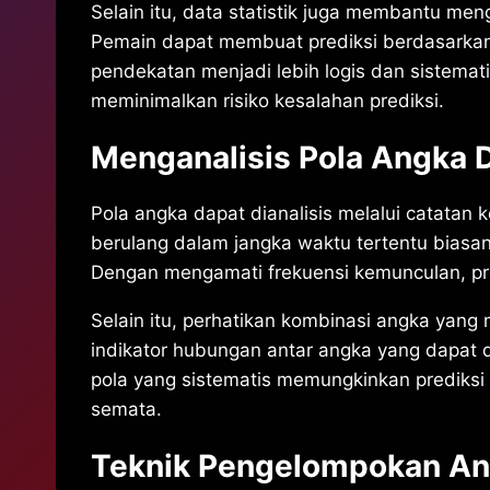
Selain itu, data statistik juga membantu m
Pemain dapat membuat prediksi berdasarkan
pendekatan menjadi lebih logis dan sistemati
meminimalkan risiko kesalahan prediksi.
Menganalisis Pola Angka D
Pola angka dapat dianalisis melalui catatan
berulang dalam jangka waktu tertentu biasanya
Dengan mengamati frekuensi kemunculan, pred
Selain itu, perhatikan kombinasi angka yang
indikator hubungan antar angka yang dapat 
pola yang sistematis memungkinkan prediksi 
semata.
Teknik Pengelompokan A