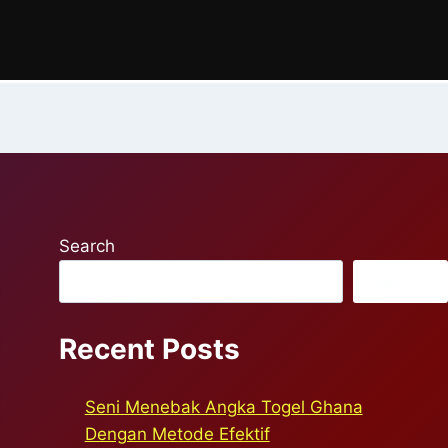
Search
Search
Recent Posts
Seni Menebak Angka Togel Ghana
Dengan Metode Efektif