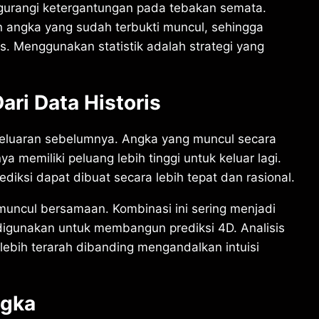
engurangi ketergantungan pada tebakan semata.
 angka yang sudah terbukti muncul, sehingga
s. Menggunakan statistik adalah strategi yang
ari Data Historis
 keluaran sebelumnya. Angka yang muncul secara
 memiliki peluang lebih tinggi untuk keluar lagi.
iksi dapat dibuat secara lebih tepat dan rasional.
 muncul bersamaan. Kombinasi ini sering menjadi
digunakan untuk membangun prediksi 4D. Analisis
lebih terarah dibanding mengandalkan intuisi
ngka