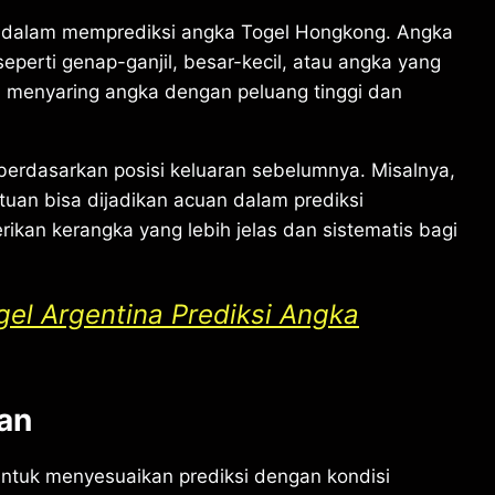
g dalam memprediksi angka Togel Hongkong. Angka
eperti genap-ganjil, besar-kecil, atau angka yang
 menyaring angka dengan peluang tinggi dan
erdasarkan posisi keluaran sebelumnya. Misalnya,
tuan bisa dijadikan acuan dalam prediksi
an kerangka yang lebih jelas dan sistematis bagi
gel Argentina Prediksi Angka
an
ntuk menyesuaikan prediksi dengan kondisi