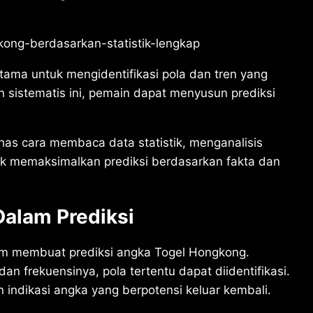
utama untuk mengidentifikasi pola dan tren yang
 sistematis ini, pemain dapat menyusun prediksi
s cara membaca data statistik, menganalisis
uk memaksimalkan prediksi berdasarkan fakta dan
Dalam Prediksi
lam membuat prediksi angka Togel Hongkong.
n frekuensinya, pola tertentu dapat diidentifikasi.
 indikasi angka yang berpotensi keluar kembali.