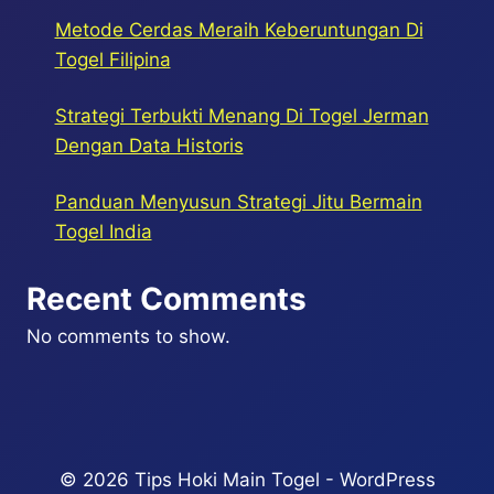
Metode Cerdas Meraih Keberuntungan Di
Togel Filipina
Strategi Terbukti Menang Di Togel Jerman
Dengan Data Historis
Panduan Menyusun Strategi Jitu Bermain
Togel India
Recent Comments
No comments to show.
© 2026 Tips Hoki Main Togel - WordPress