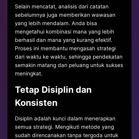
Selain mencatat, analisis dari catatan
sebelumnya juga memberikan wawasan
yang lebih mendalam. Anda bisa
mengetahui kombinasi mana yang lebih
berhasil dan mana yang kurang efektif.
Proses ini membantu mengasah strategi
dari waktu ke waktu, sehingga pendekatan
semakin matang dan peluang untuk sukses
meningkat.
Tetap Disiplin dan
Konsisten
Disiplin adalah kunci dalam menerapkan
semua strategi. Mengikuti metode yang
sudah direncanakan tanpa tergoda untuk