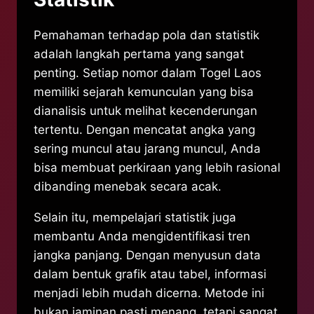
Pemahaman terhadap pola dan statistik
adalah langkah pertama yang sangat
penting. Setiap nomor dalam Togel Laos
memiliki sejarah kemunculan yang bisa
dianalisis untuk melihat kecenderungan
tertentu. Dengan mencatat angka yang
sering muncul atau jarang muncul, Anda
bisa membuat perkiraan yang lebih rasional
dibanding menebak secara acak.
Selain itu, mempelajari statistik juga
membantu Anda mengidentifikasi tren
jangka panjang. Dengan menyusun data
dalam bentuk grafik atau tabel, informasi
menjadi lebih mudah dicerna. Metode ini
bukan jaminan pasti menang, tetapi sangat