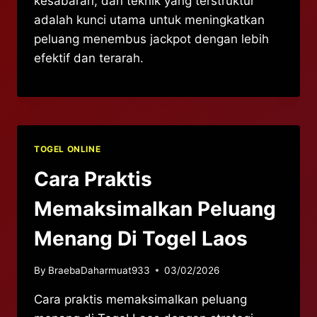
kesabaran, dan teknik yang terstruktur
adalah kunci utama untuk meningkatkan
peluang menembus jackpot dengan lebih
efektif dan terarah.
TOGEL ONLINE
Cara Praktis
Memaksimalkan Peluang
Menang Di Togel Laos
By
BraebaDaharmuat933
03/02/2026
Cara praktis memaksimalkan peluang