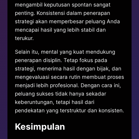
mengambil keputusan spontan sangat
penting. Konsistensi dalam penerapan
strategi akan memperbesar peluang Anda
mencapai hasil yang lebih stabil dan
terukur.
Selain itu, mental yang kuat mendukung
penerapan disiplin. Tetap fokus pada
strategi, menerima hasil dengan bijak, dan
mengevaluasi secara rutin membuat proses
menjadi lebih profesional. Dengan cara ini,
peluang sukses tidak hanya sekadar
keberuntungan, tetapi hasil dari
pendekatan yang terstruktur dan konsisten.
Kesimpulan