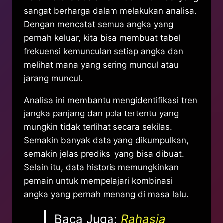
sangat berharga dalam melakukan analisa.
Dengan mencatat semua angka yang
pernah keluar, kita bisa membuat tabel
frekuensi kemunculan setiap angka dan
melihat mana yang sering muncul atau
jarang muncul.
Analisa ini membantu mengidentifikasi tren
jangka panjang dan pola tertentu yang
mungkin tidak terlihat secara sekilas.
Semakin banyak data yang dikumpulkan,
semakin jelas prediksi yang bisa dibuat.
Selain itu, data historis memungkinkan
pemain untuk mempelajari kombinasi
angka yang pernah menang di masa lalu.
Baca Juga:
Rahasia