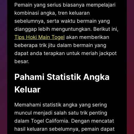
Pemain yang serius biasanya mempelajari
kombinasi angka, tren keluaran
sebelumnya, serta waktu bermain yang
dianggap lebih menguntungkan. Berikut ini,
Tips Hoki Main Togel
akan memberikan
beberapa trik jitu dalam bermain yang
dapat anda terapkan untuk meriah jackpot
besar.
Pahami Statistik Angka
Keluar
Memahami statistik angka yang sering
muncul menjadi salah satu trik penting
dalam Togel California. Dengan mencatat
hasil keluaran sebelumnya, pemain dapat