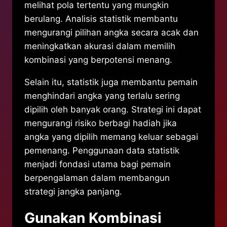
melihat pola tertentu yang mungkin
berulang. Analisis statistik membantu
mengurangi pilihan angka secara acak dan
meningkatkan akurasi dalam memilih
kombinasi yang berpotensi menang.
Selain itu, statistik juga membantu pemain
menghindari angka yang terlalu sering
dipilih oleh banyak orang. Strategi ini dapat
mengurangi risiko berbagi hadiah jika
angka yang dipilih memang keluar sebagai
pemenang. Penggunaan data statistik
menjadi fondasi utama bagi pemain
berpengalaman dalam membangun
strategi jangka panjang.
Gunakan Kombinasi