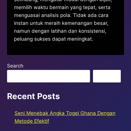
memilih waktu bermain yang tepat, serta
menguasai analisis pola. Tidak ada cara
instan untuk meraih kemenangan besar,
namun dengan latihan dan konsistensi,
peluang sukses dapat meningkat.
Search
Search
Recent Posts
Seni Menebak Angka Togel Ghana Dengan
Metode Efektif