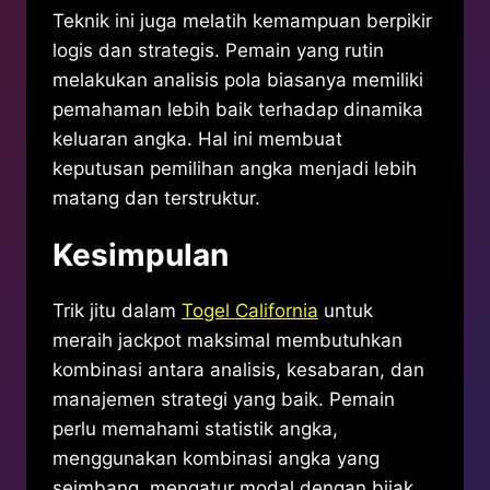
Teknik ini juga melatih kemampuan berpikir
logis dan strategis. Pemain yang rutin
melakukan analisis pola biasanya memiliki
pemahaman lebih baik terhadap dinamika
keluaran angka. Hal ini membuat
keputusan pemilihan angka menjadi lebih
matang dan terstruktur.
Kesimpulan
Trik jitu dalam
Togel California
untuk
meraih jackpot maksimal membutuhkan
kombinasi antara analisis, kesabaran, dan
manajemen strategi yang baik. Pemain
perlu memahami statistik angka,
menggunakan kombinasi angka yang
seimbang, mengatur modal dengan bijak,