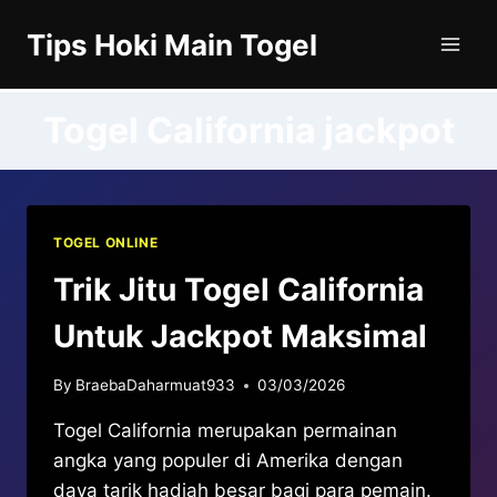
Skip
Tips Hoki Main Togel
to
content
Togel California jackpot
TOGEL ONLINE
Trik Jitu Togel California
Untuk Jackpot Maksimal
By
BraebaDaharmuat933
03/03/2026
Togel California merupakan permainan
angka yang populer di Amerika dengan
daya tarik hadiah besar bagi para pemain.