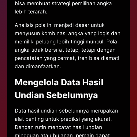
bisa membuat strategi pemilihan angka
lebih terarah.
Analisis pola ini menjadi dasar untuk
menyusun kombinasi angka yang logis dan
memiliki peluang lebih tinggi muncul. Pola
angka tidak bersifat tetap, tetapi dengan
pencatatan yang cermat, tren bisa diamati
dan dimanfaatkan.
Mengelola Data Hasil
Undian Sebelumnya
Data hasil undian sebelumnya merupakan
alat penting untuk prediksi yang akurat.
Dengan rutin mencatat hasil undian
mingguan atau bulanan, pemain dapat