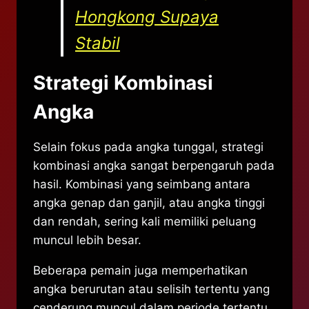
Hongkong Supaya
Stabil
Strategi Kombinasi
Angka
Selain fokus pada angka tunggal, strategi
kombinasi angka sangat berpengaruh pada
hasil. Kombinasi yang seimbang antara
angka genap dan ganjil, atau angka tinggi
dan rendah, sering kali memiliki peluang
muncul lebih besar.
Beberapa pemain juga memperhatikan
angka berurutan atau selisih tertentu yang
cenderung muncul dalam periode tertentu.