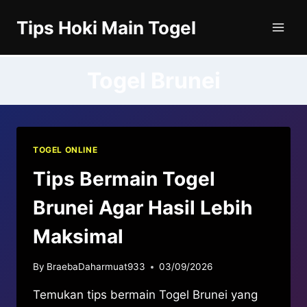
Skip
Tips Hoki Main Togel
to
content
Togel Brunei
TOGEL ONLINE
Tips Bermain Togel
Brunei Agar Hasil Lebih
Maksimal
By
BraebaDaharmuat933
03/09/2026
Temukan tips bermain Togel Brunei yang