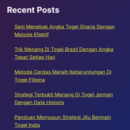
Recent Posts
Seni Menebak Angka Togel Ghana Dengan
Metode Efektif
Trik Menang Di Togel Brazil Dengan Angka
Tepat Setiap Hari
Metode Cerdas Meraih Keberuntungan Di
Togel Filipina
Strategi Terbukti Menang Di Togel Jerman
Dengan Data Historis
Panduan Menyusun Strategi Jitu Bermain
Togel India