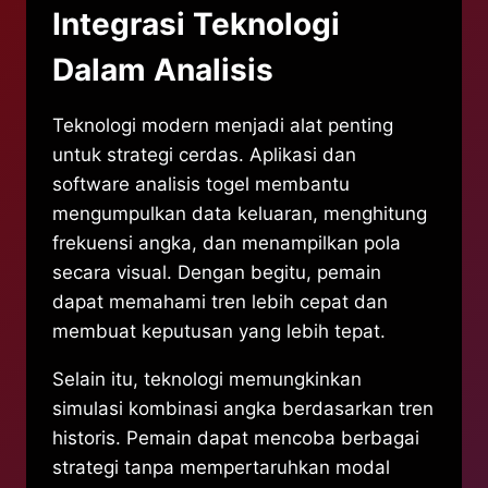
Integrasi Teknologi
Dalam Analisis
Teknologi modern menjadi alat penting
untuk strategi cerdas. Aplikasi dan
software analisis togel membantu
mengumpulkan data keluaran, menghitung
frekuensi angka, dan menampilkan pola
secara visual. Dengan begitu, pemain
dapat memahami tren lebih cepat dan
membuat keputusan yang lebih tepat.
Selain itu, teknologi memungkinkan
simulasi kombinasi angka berdasarkan tren
historis. Pemain dapat mencoba berbagai
strategi tanpa mempertaruhkan modal