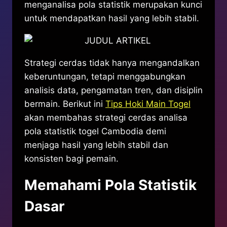
menganalisa pola statistik merupakan kunci
untuk mendapatkan hasil yang lebih stabil.
Strategi cerdas tidak hanya mengandalkan
keberuntungan, tetapi menggabungkan
analisis data, pengamatan tren, dan disiplin
bermain. Berikut ini
Tips Hoki Main Togel
akan membahas strategi cerdas analisa
pola statistik togel Cambodia demi
menjaga hasil yang lebih stabil dan
konsisten bagi pemain.
Memahami Pola Statistik
Dasar