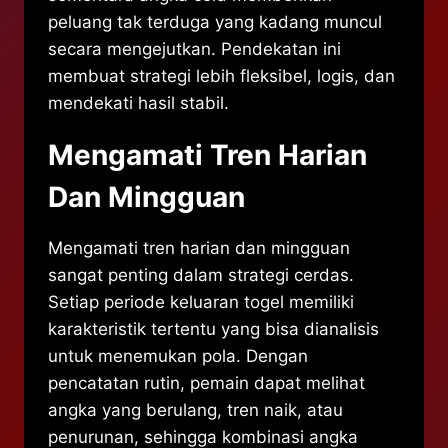
peluang tak terduga yang kadang muncul
secara mengejutkan. Pendekatan ini
membuat strategi lebih fleksibel, logis, dan
mendekati hasil stabil.
Mengamati Tren Harian
Dan Mingguan
Mengamati tren harian dan mingguan
sangat penting dalam strategi cerdas.
Setiap periode keluaran togel memiliki
karakteristik tertentu yang bisa dianalisis
untuk menemukan pola. Dengan
pencatatan rutin, pemain dapat melihat
angka yang berulang, tren naik, atau
penurunan, sehingga kombinasi angka