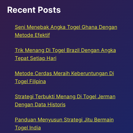
Recent Posts
Seni Menebak Angka Togel Ghana Dengan
Metode Efektif
Trik Menang Di Togel Brazil Dengan Angka
Tepat Setiap Hari
Metode Cerdas Meraih Keberuntungan Di
Togel Filipina
Strategi Terbukti Menang Di Togel Jerman
Dengan Data Historis
Panduan Menyusun Strategi Jitu Bermain
Togel India