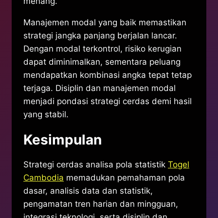
menang.
Manajemen modal yang baik memastikan
strategi jangka panjang berjalan lancar.
Dengan modal terkontrol, risiko kerugian
dapat diminimalkan, sementara peluang
mendapatkan kombinasi angka tepat tetap
terjaga. Disiplin dan manajemen modal
menjadi pondasi strategi cerdas demi hasil
yang stabil.
Kesimpulan
Strategi cerdas analisa pola statistik
Togel
Cambodia
memadukan pemahaman pola
dasar, analisis data dan statistik,
pengamatan tren harian dan mingguan,
integrasi teknologi, serta disiplin dan