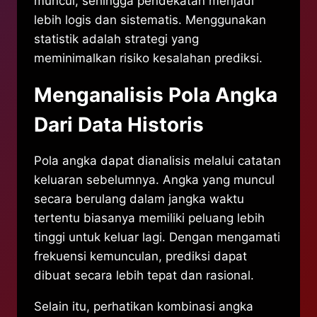
muncul, sehingga pendekatan menjadi
lebih logis dan sistematis. Menggunakan
statistik adalah strategi yang
meminimalkan risiko kesalahan prediksi.
Menganalisis Pola Angka
Dari Data Historis
Pola angka dapat dianalisis melalui catatan
keluaran sebelumnya. Angka yang muncul
secara berulang dalam jangka waktu
tertentu biasanya memiliki peluang lebih
tinggi untuk keluar lagi. Dengan mengamati
frekuensi kemunculan, prediksi dapat
dibuat secara lebih tepat dan rasional.
Selain itu, perhatikan kombinasi angka