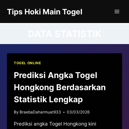
Skip
Tips Hoki Main Togel
to
content
DATA STATISTIK
TOGEL ONLINE
Prediksi Angka Togel
Hongkong Berdasarkan
Statistik Lengkap
By
BraebaDaharmuat933
03/03/2026
Prediksi angka Togel Hongkong kini