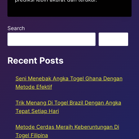
Search
Search
Recent Posts
Seni Menebak Angka Togel Ghana Dengan
Metode Efektif
Trik Menang Di Togel Brazil Dengan Angka
Tepat Setiap Hari
Metode Cerdas Meraih Keberuntungan Di
Togel Filipina