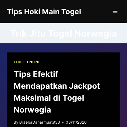
Skip
Tips Hoki Main Togel
to
content
Trik Jitu Togel Norwegia
TOGEL ONLINE
Tips Efektif
Mendapatkan Jackpot
Maksimal di Togel
Norwegia
By
BraebaDaharmuat933
03/11/2026