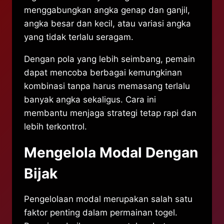
menggabungkan angka genap dan ganjil,
angka besar dan kecil, atau variasi angka
yang tidak terlalu seragam.
Dengan pola yang lebih seimbang, pemain
dapat mencoba berbagai kemungkinan
kombinasi tanpa harus memasang terlalu
banyak angka sekaligus. Cara ini
membantu menjaga strategi tetap rapi dan
lebih terkontrol.
Mengelola Modal Dengan
Bijak
Pengelolaan modal merupakan salah satu
faktor penting dalam permainan togel.