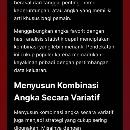
berasal dari tanggal penting, nomor
keberuntungan, atau angka yang memiliki
arti khusus bagi pemain.
Menggabungkan angka favorit dengan
hasil analisis statistik dapat menciptakan
kombinasi yang lebih menarik. Pendekatan
ini cukup populer karena memadukan
keyakinan pribadi dengan pertimbangan
data keluaran.
Menyusun Kombinasi
Angka Secara Variatif
Menyusun kombinasi angka secara variatif
juga menjadi strategi yang cukup sering
digunakan. Misalnya dengan