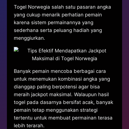
Togel Norwegia salah satu pasaran angka
yang cukup menarik perhatian pemain
karena sistem permainannya yang
sederhana serta peluang hadiah yang
menggiurkan.
Banyak pemain mencoba berbagai cara
untuk menemukan kombinasi angka yang
dianggap paling berpotensi agar bisa
meraih jackpot maksimal. Walaupun hasil
togel pada dasarnya bersifat acak, banyak
pemain tetap menggunakan strategi
tertentu untuk membuat permainan terasa
lebih terarah.