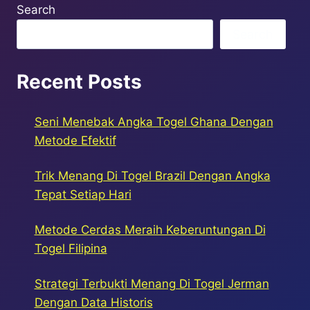
Search
Search
Recent Posts
Seni Menebak Angka Togel Ghana Dengan
Metode Efektif
Trik Menang Di Togel Brazil Dengan Angka
Tepat Setiap Hari
Metode Cerdas Meraih Keberuntungan Di
Togel Filipina
Strategi Terbukti Menang Di Togel Jerman
Dengan Data Historis