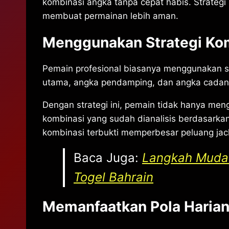
kombinasi angka tanpa cepat habis. Strategi
membuat permainan lebih aman.
Menggunakan Strategi Ko
Pemain profesional biasanya menggunakan st
utama, angka pendamping, dan angka cada
Dengan strategi ini, pemain tidak hanya me
kombinasi yang sudah dianalisis berdasarkan
kombinasi terbukti memperbesar peluang ja
Baca Juga:
Langkah Mudah
Togel Bahrain
Memanfaatkan Pola Haria