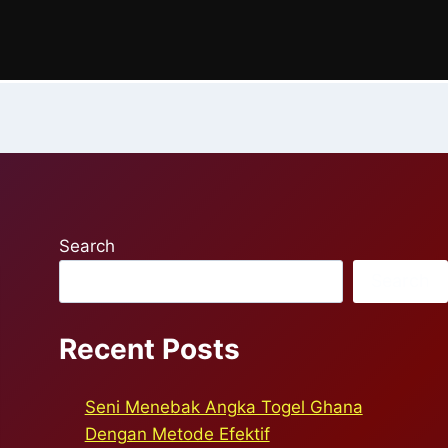
Search
Search
Recent Posts
Seni Menebak Angka Togel Ghana
Dengan Metode Efektif