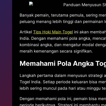
Banyak pemain, terutama pemula, sering men
peluang menang lebih tinggi dan permainan l
Artikel
Tips Hoki Main Togel
ini akan membaha
India. Dengan memahami pola angka, mencat
kombinasi angka, dan mengatur modal denga
meraih kemenangan secara signifikan.
Memahami Pola Angka Toge
Langkah pertama dalam menyusun strategi 
Togel India. Setiap periode keluaran bisa me
lebih sering muncul pada hari atau minggu te
Dengan memahami pola ini, pemain bisa menge
periode berikutnya. Strategi ini membantu m