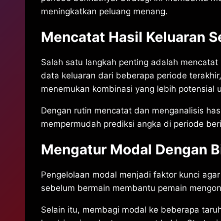
meningkatkan peluang menang.
Mencatat Hasil Keluaran 
Salah satu langkah penting adalah mencata
data keluaran dari beberapa periode terakhi
menemukan kombinasi yang lebih potensial 
Dengan rutin mencatat dan menganalisis ha
mempermudah prediksi angka di periode beriku
Mengatur Modal Dengan B
Pengelolaan modal menjadi faktor kunci agar 
sebelum bermain membantu pemain mengontro
Selain itu, membagi modal ke beberapa ta