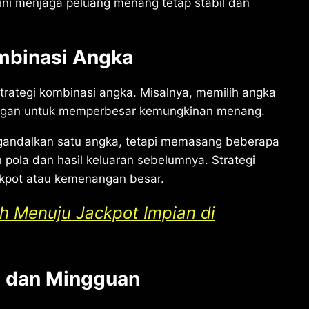
 ini menjaga peluang menang tetap stabil dan
mbinasi Angka
rategi kombinasi angka. Misalnya, memilih angka
ngan untuk memperbesar kemungkinan menang.
ngandalkan satu angka, tetapi memasang beberapa
 pola dan hasil keluaran sebelumnya. Strategi
ckpot atau kemenangan besar.
 Menuju Jackpot Impian di
n dan Mingguan