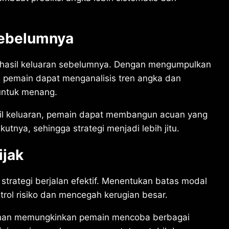
Sebelumnya
t hasil keluaran sebelumnya. Dengan mengumpulkan
r, pemain dapat menganalisis tren angka dan
untuk menang.
sil keluaran, pemain dapat membangun acuan yang
tnya, sehingga strategi menjadi lebih jitu.
ijak
strategi berjalan efektif. Menentukan batas modal
l risiko dan mencegah kerugian besar.
ruhan memungkinkan pemain mencoba berbagai