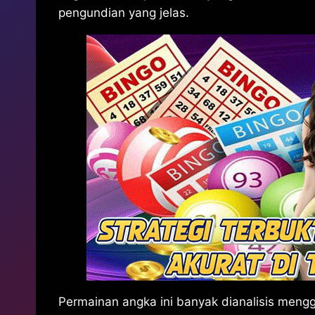
pengundian yang jelas.
Permainan angka ini banyak dianalisis mengg