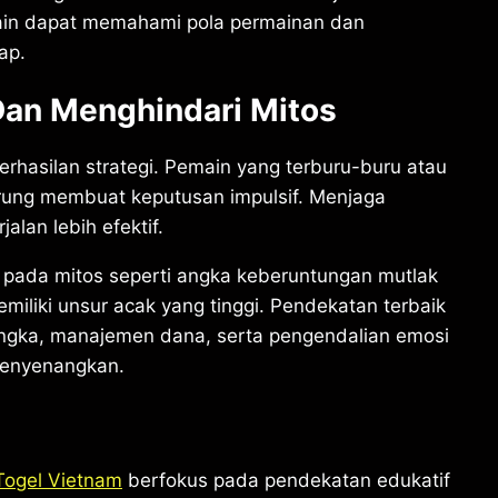
main dapat memahami pola permainan dan
ap.
Dan Menghindari Mitos
erhasilan strategi. Pemain yang terburu-buru atau
rung membuat keputusan impulsif. Menjaga
lan lebih efektif.
aya pada mitos seperti angka keberuntungan mutlak
miliki unsur acak yang tinggi. Pendekatan terbaik
angka, manajemen dana, serta pengendalian emosi
menyenangkan.
Togel Vietnam
berfokus pada pendekatan edukatif