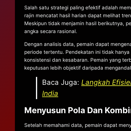
Salah satu strategi paling efektif adalah m
rajin mencatat hasil harian dapat melihat tr
Meskipun tidak menjamin hasil berikutnya, 
angka secara rasional.
Dengan analisis data, pemain dapat mengen
periode tertentu. Pendekatan ini tidak hanya
konsistensi dan kesabaran. Pemain yang te
keputusan lebih objektif daripada menganda
Baca Juga:
Langkah Efisie
India
Menyusun Pola Dan Kombi
Setelah memahami data, pemain dapat menyu