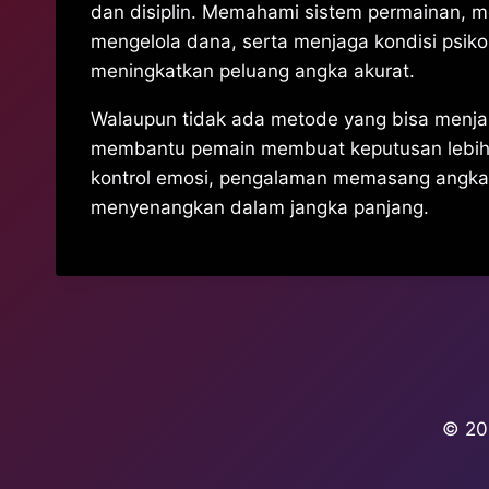
dan disiplin. Memahami sistem permainan, m
mengelola dana, serta menjaga kondisi psik
meningkatkan peluang angka akurat.
Walaupun tidak ada metode yang bisa menjami
membantu pemain membuat keputusan lebih te
kontrol emosi, pengalaman memasang angka me
menyenangkan dalam jangka panjang.
© 20