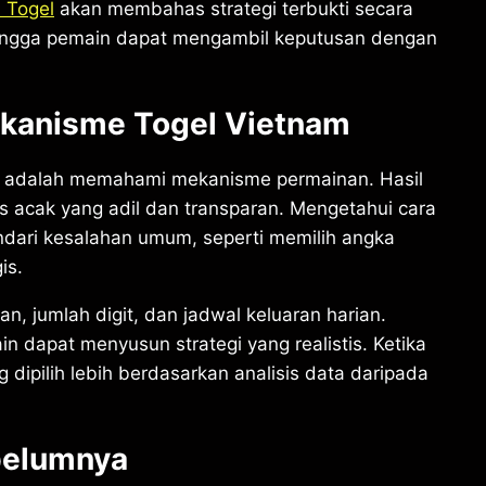
 Togel
akan membahas strategi terbukti secara
hingga pemain dapat mengambil keputusan dengan
kanisme Togel Vietnam
adalah memahami mekanisme permainan. Hasil
es acak yang adil dan transparan. Mengetahui cara
ari kesalahan umum, seperti memilih angka
is.
an, jumlah digit, dan jadwal keluaran harian.
 dapat menyusun strategi yang realistis. Ketika
dipilih lebih berdasarkan analisis data daripada
ebelumnya