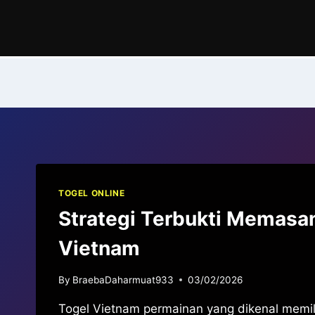
Skip
to
content
TOGEL ONLINE
Strategi Terbukti Memasa
Vietnam
By
BraebaDaharmuat933
03/02/2026
Togel Vietnam permainan yang dikenal memili