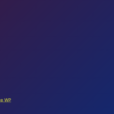
ce WP