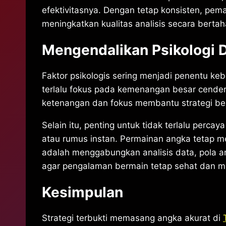
efektivitasnya. Dengan tetap konsisten, pe
meningkatkan kualitas analisis secara bertah
Mengendalikan Psikologi 
Faktor psikologis sering menjadi penentu keb
terlalu fokus pada kemenangan besar cende
ketenangan dan fokus membantu strategi berja
Selain itu, penting untuk tidak terlalu perc
atau rumus instan. Permainan angka tetap me
adalah menggabungkan analisis data, pola 
agar pengalaman bermain tetap sehat dan 
Kesimpulan
Strategi terbukti memasang angka akurat di