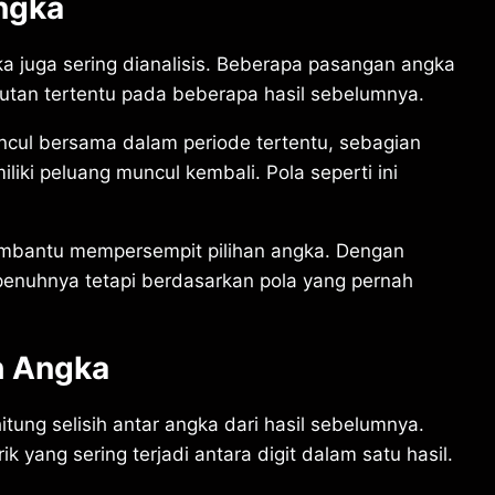
ngka
ka juga sering dianalisis. Beberapa pasangan angka
utan tertentu pada beberapa hasil sebelumnya.
ncul bersama dalam periode tertentu, sebagian
ki peluang muncul kembali. Pola seperti ini
membantu mempersempit pilihan angka. Dengan
epenuhnya tetapi berdasarkan pola yang pernah
h Angka
tung selisih antar angka dari hasil sebelumnya.
yang sering terjadi antara digit dalam satu hasil.