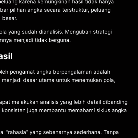
peluang karena kemungkinan hasil tidak hanya
r pilihan angka secara terstruktur, peluang
 besar.
la yang sudah dianalisis. Mengubah strategi
umnya menjadi tidak berguna.
sil
n oleh pengamat angka berpengalaman adalah
ini menjadi dasar utama untuk menemukan pola,
apat melakukan analisis yang lebih detail dibanding
ang konsisten juga membantu memahami siklus angka
gai “rahasia” yang sebenarnya sederhana. Tanpa