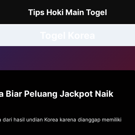
Tips Hoki Main Togel
Togel Korea
 Biar Peluang Jackpot Naik
 dari hasil undian Korea karena dianggap memiliki