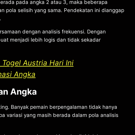
ng berada pada angka 2 atau 3, maka beberapa
 pola selisih yang sama. Pendekatan ini dianggap
.
rsamaan dengan analisis frekuensi. Dengan
at menjadi lebih logis dan tidak sekadar
Togel Austria Hari Ini
asi Angka
han Angka
enting. Banyak pemain berpengalaman tidak hanya
pa variasi yang masih berada dalam pola analisis