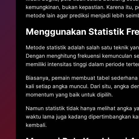
kemungkinan, bukan kepastian. Karena itu, 
metode lain agar prediksi menjadi lebih seim
Menggunakan Statistik Fr
Metode statistik adalah salah satu teknik yan
Dengan menghitung frekuensi kemunculan set
memiliki intensitas tinggi dalam periode terte
Biasanya, pemain membuat tabel sederhana y
kali setiap angka muncul. Dari situ, angka de
momentum yang baik untuk dipilih.
Namun statistik tidak hanya melihat angka y
waktu lama juga kadang dipertimbangkan ka
kembali.