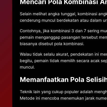
Mencari Pola Kombinasi A
Selain melihat angka tunggal, kombinasi ang
cenderung muncul berdekatan atau dalam ur
Contohnya, jika kombinasi 3 dan 7 sering mu
pemain menganggap pasangan tersebut memili
biasanya disebut pola kombinasi.
Walau tidak selalu akurat, pendekatan ini 
begitu, pemain tidak memilih secara acak s
muncul.
Memanfaatkan Pola Selisi
Teknik lain yang cukup populer adalah menghi
Metode ini mencoba menemukan jarak numerik 