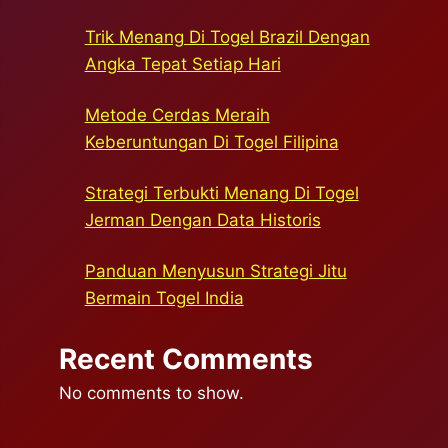
Trik Menang Di Togel Brazil Dengan
Angka Tepat Setiap Hari
Metode Cerdas Meraih
Keberuntungan Di Togel Filipina
Strategi Terbukti Menang Di Togel
Jerman Dengan Data Historis
Panduan Menyusun Strategi Jitu
Bermain Togel India
Recent Comments
No comments to show.