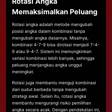
Rotasi Angka
Memaksimalkan Peluang
Rotasi angka adalah metode mengubah
posisi angka dalam kombinasi tanpa
mengubah angka dasarnya. Misalnya,
kombinasi 4-7-9 bisa dirotasi menjadi 7-4-
9 atau 9-4-7. Sistem ini memungkinkan
variasi kombinasi lebih banyak, sehingga
peluang menjangkau angka unggul
meningkat.
Rotasi juga membantu menguji kombinasi
dari sudut berbeda tanpa mengubah
strategi awal. Selain itu, rotasi angka
membantu mengurangi risiko pemilihan
angka secara acak. Dengan pendekatan ini,