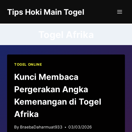
Skip
Tips Hoki Main Togel
to
content
Togel Afrika
TOGEL ONLINE
Kunci Membaca
Pergerakan Angka
Kemenangan di Togel
Afrika
By
BraebaDaharmuat933
03/03/2026