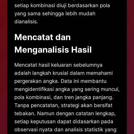
setiap kombinasi diuji berdasarkan pola
yang sama sehingga lebih mudah
dianalisis.
Mencatat dan
Menganalisis Hasil
Mencatat hasil keluaran sebelumnya
adalah langkah krusial dalam memahami
pergerakan angka. Data ini membantu
mengidentifikasi angka yang sering muncul,
pola kombinasi, dan tren jangka panjang.
Tanpa pencatatan, strategi akan bersifat
tebakan. Namun dengan catatan lengkap,
setiap keputusan dapat didasarkan pada
observasi nyata dan analisis statistik yang