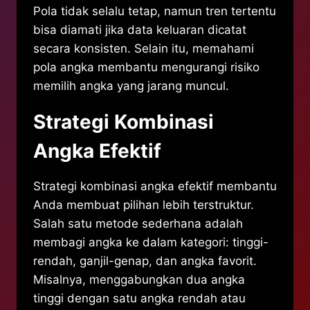
Pola tidak selalu tetap, namun tren tertentu
bisa diamati jika data keluaran dicatat
secara konsisten. Selain itu, memahami
pola angka membantu mengurangi risiko
memilih angka yang jarang muncul.
Strategi Kombinasi
Angka Efektif
Strategi kombinasi angka efektif membantu
Anda membuat pilihan lebih terstruktur.
Salah satu metode sederhana adalah
membagi angka ke dalam kategori: tinggi-
rendah, ganjil-genap, dan angka favorit.
Misalnya, menggabungkan dua angka
tinggi dengan satu angka rendah atau