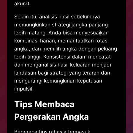
akurat.
Selain itu, analisis hasil sebelumnya
memungkinkan strategi jangka panjang
lebih matang. Anda bisa menyesuaikan
kombinasi harian, memanfaatkan rotasi
angka, dan memilih angka dengan peluang
lebih tinggi. Konsistensi dalam mencatat
dan menganalisis hasil keluaran menjadi
landasan bagi strategi yang terarah dan
mengurangi kemungkinan keputusan
impulsif.
Tips Membaca
Pergerakan Angka
Beberapa tips rahasia termasuk