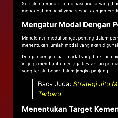
Semakin beragam kombinasi angka yang dipil
mendapatkan hasil yang sesuai dengan predi
Mengatur Modal Dengan P
Manajemen modal sangat penting dalam perm
menentukan jumlah modal yang akan digunaka
Dengan pengelolaan modal yang baik, pemain
ini juga membantu menjaga kestabilan perma
yang terlalu besar dalam jangka panjang.
Baca Juga:
Strategi Jitu 
Terbaru
Menentukan Target Keme