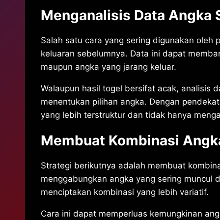
Menganalisis Data Angka
Salah satu cara yang sering digunakan oleh
keluaran sebelumnya. Data ini dapat memban
maupun angka yang jarang keluar.
Walaupun hasil togel bersifat acak, analisi
menentukan pilihan angka. Dengan pendekat
yang lebih terstruktur dan tidak hanya men
Membuat Kombinasi Angk
Strategi berikutnya adalah membuat kombin
menggabungkan angka yang sering muncul de
menciptakan kombinasi yang lebih variatif.
Cara ini dapat memperluas kemungkinan angk