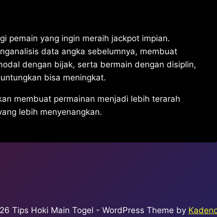
 pemain yang ingin meraih jackpot impian.
nganalisis data angka sebelumnya, membuat
dal dengan bijak, serta bermain dengan disiplin,
untungkan bisa meningkat.
kan membuat permainan menjadi lebih terarah
yang lebih menyenangkan.
26 Tips Hoki Main Togel - WordPress Theme by
Kaden