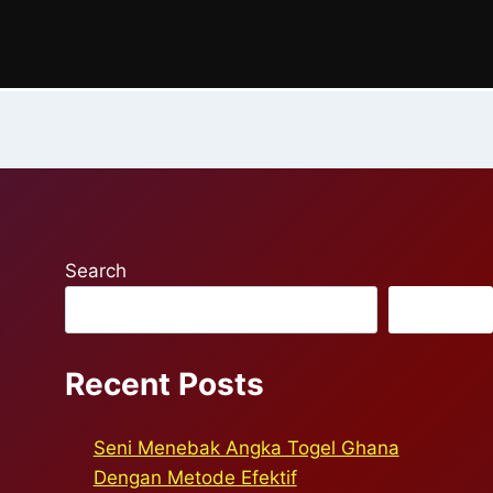
Search
Search
Recent Posts
Seni Menebak Angka Togel Ghana
Dengan Metode Efektif