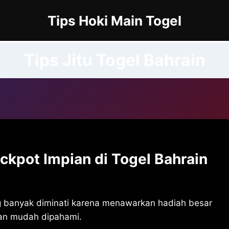
Tips Hoki Main Togel
Tips Jitu Togel Bahrain
kpot Impian di Togel Bahrain
g banyak diminati karena menawarkan hadiah besar
an mudah dipahami.