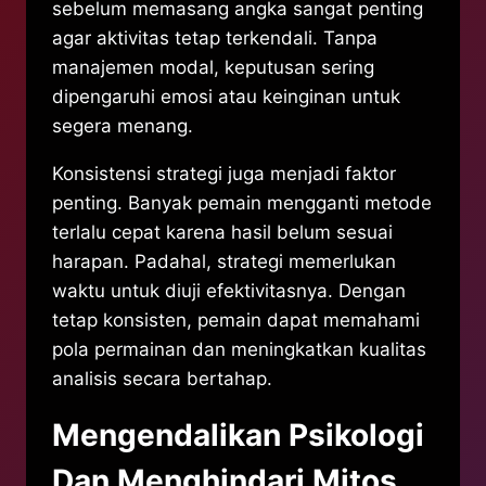
sebelum memasang angka sangat penting
agar aktivitas tetap terkendali. Tanpa
manajemen modal, keputusan sering
dipengaruhi emosi atau keinginan untuk
segera menang.
Konsistensi strategi juga menjadi faktor
penting. Banyak pemain mengganti metode
terlalu cepat karena hasil belum sesuai
harapan. Padahal, strategi memerlukan
waktu untuk diuji efektivitasnya. Dengan
tetap konsisten, pemain dapat memahami
pola permainan dan meningkatkan kualitas
analisis secara bertahap.
Mengendalikan Psikologi
Dan Menghindari Mitos