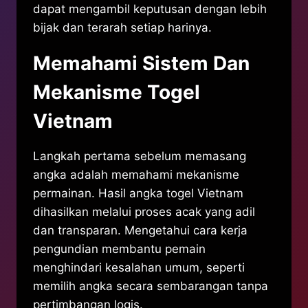
dapat mengambil keputusan dengan lebih
bijak dan terarah setiap harinya.
Memahami Sistem Dan
Mekanisme Togel
Vietnam
Langkah pertama sebelum memasang
angka adalah memahami mekanisme
permainan. Hasil angka togel Vietnam
dihasilkan melalui proses acak yang adil
dan transparan. Mengetahui cara kerja
pengundian membantu pemain
menghindari kesalahan umum, seperti
memilih angka secara sembarangan tanpa
pertimbangan logis.