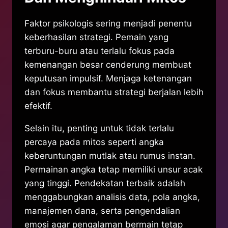
Faktor psikologis sering menjadi penentu
keberhasilan strategi. Pemain yang
terburu-buru atau terlalu fokus pada
kemenangan besar cenderung membuat
keputusan impulsif. Menjaga ketenangan
dan fokus membantu strategi berjalan lebih
efektif.
Selain itu, penting untuk tidak terlalu
percaya pada mitos seperti angka
keberuntungan mutlak atau rumus instan.
Permainan angka tetap memiliki unsur acak
yang tinggi. Pendekatan terbaik adalah
menggabungkan analisis data, pola angka,
manajemen dana, serta pengendalian
emosi agar pengalaman bermain tetap