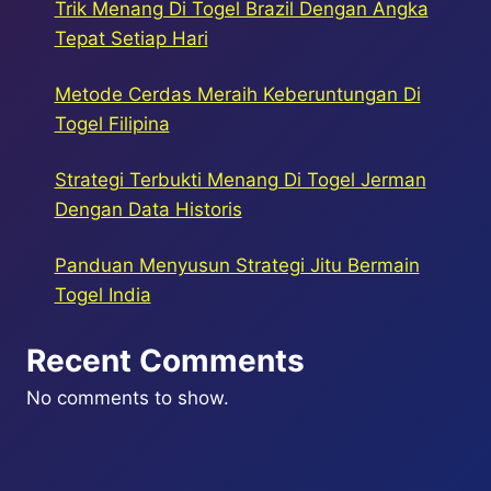
Trik Menang Di Togel Brazil Dengan Angka
Tepat Setiap Hari
Metode Cerdas Meraih Keberuntungan Di
Togel Filipina
Strategi Terbukti Menang Di Togel Jerman
Dengan Data Historis
Panduan Menyusun Strategi Jitu Bermain
Togel India
Recent Comments
No comments to show.