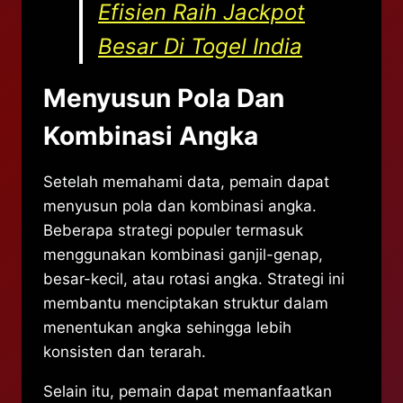
Efisien Raih Jackpot
Besar Di Togel India
Menyusun Pola Dan
Kombinasi Angka
Setelah memahami data, pemain dapat
menyusun pola dan kombinasi angka.
Beberapa strategi populer termasuk
menggunakan kombinasi ganjil-genap,
besar-kecil, atau rotasi angka. Strategi ini
membantu menciptakan struktur dalam
menentukan angka sehingga lebih
konsisten dan terarah.
Selain itu, pemain dapat memanfaatkan