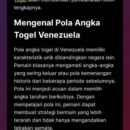
lengkapnya.
Mengenal Pola Angka
Togel Venezuela
Pola angka togel di Venezuela memiliki
karakteristik unik dibandingkan negara lain.
Pemain biasanya mengamati angka-angka
yang sering keluar atau pola kemenangan
historis dari beberapa periode sebelumnya.
Pola ini menjadi acuan dalam memilih
angka taruhan berikutnya. Dengan
mempelajari pola ini, pemain dapat
membuat strategi bermain yang lebih
terarah dan tidak hanya mengandalkan
tebakan semata.