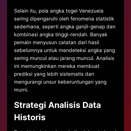
Selain itu, pola angka togel Venezuela
sering dipengaruhi oleh fenomena statistik
sederhana, seperti angka ganjil-genap dan
kombinasi angka tinggi-rendah. Banyak
pemain menyusun catatan dari hasil
sebelumnya untuk mendeteksi angka yang
sering muncul atau jarang muncul. Analisis
ini memungkinkan mereka membuat
prediksi yang lebih sistematis dan
mengurangi unsur keberuntungan yang
murni.
Strategi Analisis Data
Historis