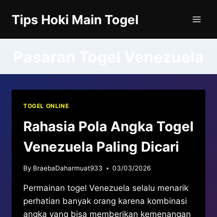
Skip
Tips Hoki Main Togel
to
content
Pasaran Togel Venezuela
TOGEL ONLINE
Rahasia Pola Angka Togel
Venezuela Paling Dicari
By
BraebaDaharmuat933
03/03/2026
Permainan togel Venezuela selalu menarik
perhatian banyak orang karena kombinasi
angka yang bisa memberikan kemenangan