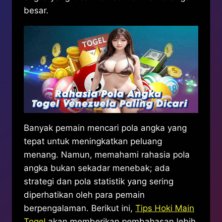
besar.
Banyak pemain mencari pola angka yang
tepat untuk meningkatkan peluang
menang. Namun, memahami rahasia pola
angka bukan sekadar menebak; ada
strategi dan pola statistik yang sering
diperhatikan oleh para pemain
berpengalaman. Berikut ini,
Tips Hoki Main
Togel
akan memberikan pembahasan lebih