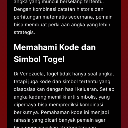
angka yang muncul berselang tertentu.
Dengan kombinasi catatan historis dan
perhitungan matematis sederhana, pemain
bisa membuat perkiraan angka yang lebih
strategis.
Memahami Kode dan
Simbol Togel
Di Venezuela, togel tidak hanya soal angka,
tetapi juga kode dan simbol tertentu yang
diasosiasikan dengan hasil keluaran. Setiap
angka kadang memiliki arti simbolis, yang
dipercaya bisa memprediksi kombinasi
berikutnya. Pemahaman kode ini menjadi
rahasia yang dicari banyak pemain agar
bisa menyesuaikan strategi taruhan