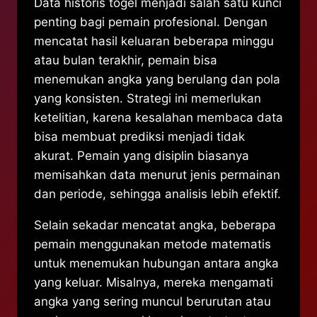
Data historis togel menjadi salah satu kunci
penting bagi pemain profesional. Dengan
mencatat hasil keluaran beberapa minggu
atau bulan terakhir, pemain bisa
menemukan angka yang berulang dan pola
yang konsisten. Strategi ini memerlukan
ketelitian, karena kesalahan membaca data
bisa membuat prediksi menjadi tidak
akurat. Pemain yang disiplin biasanya
memisahkan data menurut jenis permainan
dan periode, sehingga analisis lebih efektif.
Selain sekadar mencatat angka, beberapa
pemain menggunakan metode matematis
untuk menemukan hubungan antara angka
yang keluar. Misalnya, mereka mengamati
angka yang sering muncul berurutan atau