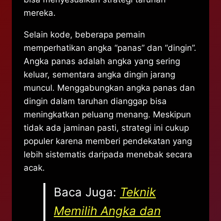
mereka.
Selain kode, beberapa pemain
memperhatikan angka “panas” dan “dingin”.
Angka panas adalah angka yang sering
keluar, sementara angka dingin jarang
muncul. Menggabungkan angka panas dan
dingin dalam taruhan dianggap bisa
meningkatkan peluang menang. Meskipun
tidak ada jaminan pasti, strategi ini cukup
populer karena memberi pendekatan yang
lebih sistematis daripada menebak secara
acak.
Baca Juga:
Teknik
Memilih Angka dan