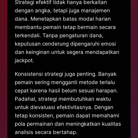
Strategi efektif tidak hanya berkaitan
dengan angka, tetapi juga manajemen
dana. Menetapkan batas modal harian
membantu pemain tetap bermain secara
terkendali. Tanpa pengaturan dana,
keputusan cenderung dipengaruhi emosi
dan keinginan untuk segera mendapatkan
jackpot.
Konsistensi strategi juga penting. Banyak
pemain sering mengganti metode terlalu
cepat karena hasil belum sesuai harapan.
Padahal, strategi membutuhkan waktu
untuk dievaluasi efektivitasnya. Dengan
tetap konsisten, pemain dapat memahami
pola permainan dan meningkatkan kualitas
analisis secara bertahap.