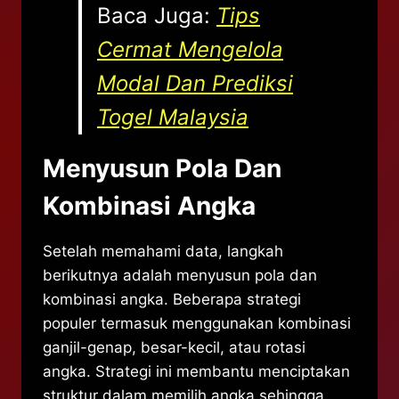
Baca Juga:
Tips
Cermat Mengelola
Modal Dan Prediksi
Togel Malaysia
Menyusun Pola Dan
Kombinasi Angka
Setelah memahami data, langkah
berikutnya adalah menyusun pola dan
kombinasi angka. Beberapa strategi
populer termasuk menggunakan kombinasi
ganjil-genap, besar-kecil, atau rotasi
angka. Strategi ini membantu menciptakan
struktur dalam memilih angka sehingga