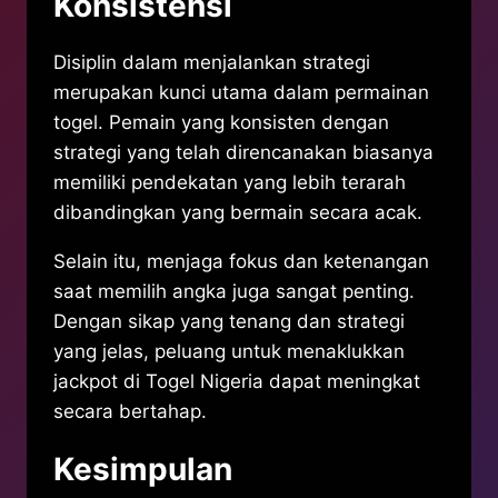
Konsistensi
Disiplin dalam menjalankan strategi
merupakan kunci utama dalam permainan
togel. Pemain yang konsisten dengan
strategi yang telah direncanakan biasanya
memiliki pendekatan yang lebih terarah
dibandingkan yang bermain secara acak.
Selain itu, menjaga fokus dan ketenangan
saat memilih angka juga sangat penting.
Dengan sikap yang tenang dan strategi
yang jelas, peluang untuk menaklukkan
jackpot di Togel Nigeria dapat meningkat
secara bertahap.
Kesimpulan