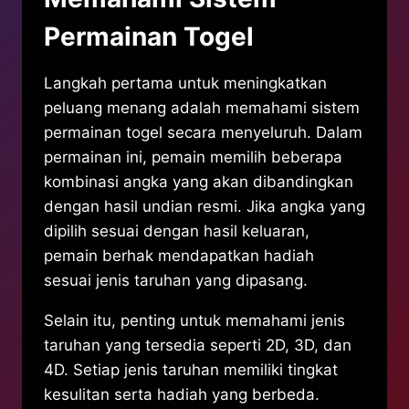
Permainan Togel
Langkah pertama untuk meningkatkan
peluang menang adalah memahami sistem
permainan togel secara menyeluruh. Dalam
permainan ini, pemain memilih beberapa
kombinasi angka yang akan dibandingkan
dengan hasil undian resmi. Jika angka yang
dipilih sesuai dengan hasil keluaran,
pemain berhak mendapatkan hadiah
sesuai jenis taruhan yang dipasang.
Selain itu, penting untuk memahami jenis
taruhan yang tersedia seperti 2D, 3D, dan
4D. Setiap jenis taruhan memiliki tingkat
kesulitan serta hadiah yang berbeda.