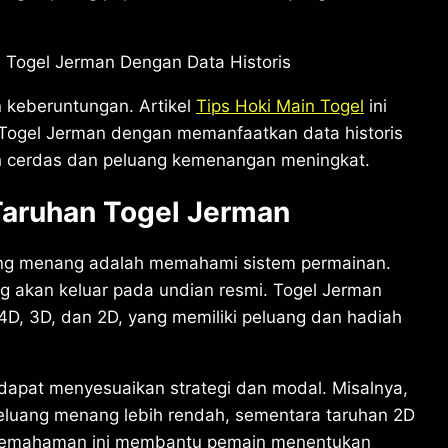
 keberuntungan. Artikel
Tips Hoki Main Togel
ini
 Togel Jerman dengan memanfaatkan data historis
h cerdas dan peluang kemenangan meningkat.
Taruhan Togel Jerman
ng menang adalah memahami sistem permainan.
 akan keluar pada undian resmi. Togel Jerman
4D, 3D, dan 2D, yang memiliki peluang dan hadiah
dapat menyesuaikan strategi dan modal. Misalnya,
eluang menang lebih rendah, sementara taruhan 2D
. Pemahaman ini membantu pemain menentukan