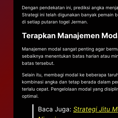
Dengan pendekatan ini, prediksi angka menja
Strategi ini telah digunakan banyak pemain 
di setiap putaran togel Jerman.
Terapkan Manajemen Moda
Manajemen modal sangat penting agar berma
sebaiknya menentukan batas harian atau mi
batas tersebut.
Selain itu, membagi modal ke beberapa tar
kombinasi angka dan tetap berada dalam per
terlalu cepat. Pengelolaan modal yang disipl
optimal.
Baca Juga:
Strategi Jitu 