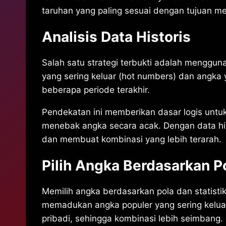
taruhan yang paling sesuai dengan tujuan me
Analisis Data Historis
Salah satu strategi terbukti adalah menggun
yang sering keluar (hot numbers) dan angka
beberapa periode terakhir.
Pendekatan ini memberikan dasar logis untu
menebak angka secara acak. Dengan data hist
dan membuat kombinasi yang lebih terarah.
Pilih Angka Berdasarkan Po
Memilih angka berdasarkan pola dan statistik
memadukan angka populer yang sering kelua
pribadi, sehingga kombinasi lebih seimbang.