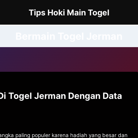
Tips Hoki Main Togel
Bermain Togel Jerman
 Di Togel Jerman Dengan Data
angka paling populer karena hadiah yang besar dan