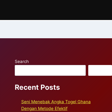
Search
Search
Recent Posts
Seni Menebak Angka Togel Ghana
Dengan Metode Efektif