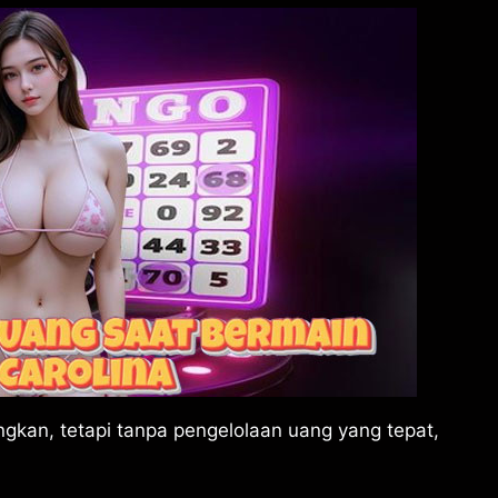
gkan, tetapi tanpa pengelolaan uang yang tepat,