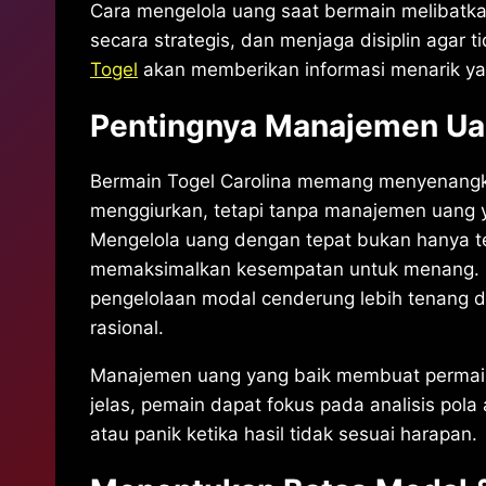
Cara mengelola uang saat bermain melibatk
secara strategis, dan menjaga disiplin agar 
Togel
akan memberikan informasi menarik ya
Pentingnya Manajemen Uan
Bermain Togel Carolina memang menyenang
menggiurkan, tetapi tanpa manajemen uang y
Mengelola uang dengan tepat bukan hanya te
memaksimalkan kesempatan untuk menang. 
pengelolaan modal cenderung lebih tenang
rasional.
Manajemen uang yang baik membuat permaina
jelas, pemain dapat fokus pada analisis pola
atau panik ketika hasil tidak sesuai harapan.