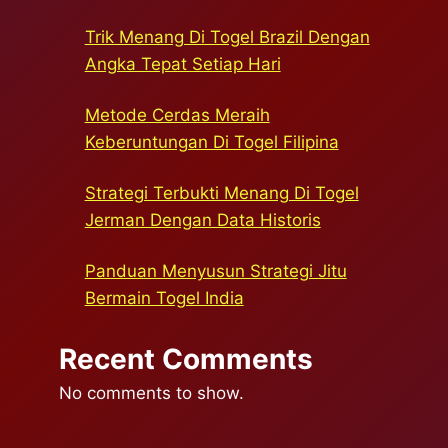
Trik Menang Di Togel Brazil Dengan
Angka Tepat Setiap Hari
Metode Cerdas Meraih
Keberuntungan Di Togel Filipina
Strategi Terbukti Menang Di Togel
Jerman Dengan Data Historis
Panduan Menyusun Strategi Jitu
Bermain Togel India
Recent Comments
No comments to show.