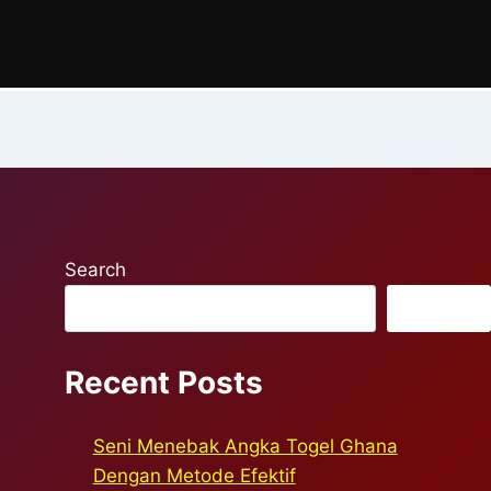
Search
Search
Recent Posts
Seni Menebak Angka Togel Ghana
Dengan Metode Efektif