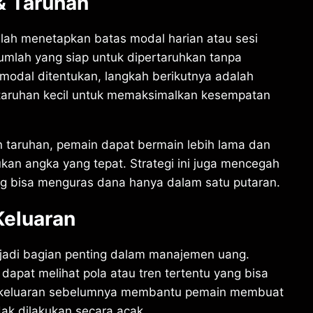
& Taruhan
ah menetapkan batas modal harian atau sesi
umlah yang siap untuk dipertaruhkan tanpa
modal ditentukan, langkah berikutnya adalah
taruhan kecil untuk memaksimalkan kesempatan
taruhan, pemain dapat bermain lebih lama dan
kan angka yang tepat. Strategi ini juga mencegah
ng bisa menguras dana hanya dalam satu putaran.
Keluaran
enjadi bagian penting dalam manajemen uang.
apat melihat pola atau tren tertentu yang bisa
sis keluaran sebelumnya membantu pemain membuat
dak dilakukan secara acak.