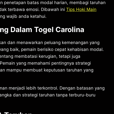
an penetapan batas modal harian, membagi taruhan
tidak terbawa emosi. Dibawah ini
Tips Hoki Main
ng wajib anda ketahui.
g Dalam Togel Carolina
kan dan menawarkan peluang kemenangan yang
ang baik, pemain berisiko cepat kehabisan modal.
ntang membatasi kerugian, tetapi juga
Pemain yang memahami pentingnya strategi
 dan mampu membuat keputusan taruhan yang
n menjadi lebih terkontrol. Dengan batasan yang
 angka dan strategi taruhan tanpa terburu-buru